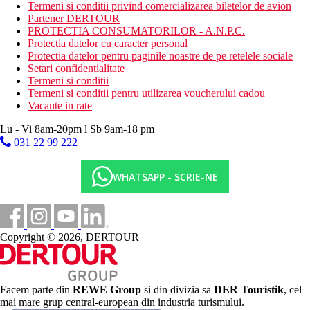
Mese
Termeni si conditii privind comercializarea biletelor de avion
Partener DERTOUR
Ultra all inclusive
PROTECTIA CONSUMATORILOR - A.N.P.C.
Protectia datelor cu caracter personal
Mic dejun, pranz si cina tip bufet
Protectia datelor pentru paginile noastre de pe retelele sociale
Gustare
Setari confidentialitate
Miezul noptii si bufet dietetic
Termeni si conditii
Gustare de dupa amiaza
Termeni si conditii pentru utilizarea voucherului cadou
Minibar alimentat zilnic
Vacante in rate
Bauturi alcoolice si nealcoolice locale si internationale
selectate (24 de ore pe zi)
Lu - Vi 8am-20pm l Sb 9am-18 pm
031 22 99 222
Plaja
WHATSAPP - SCRIE-NE
Plaja cu nisip separata de o promenada. Bar pe plaja, sezlonguri
si umbrele gratuite.
Oferta sportiva
Copyright © 2026, DERTOUR
Gratuit:
tenis de masa, volei pe plaja, fitness (de la 16
ani), darts, aerobic, polo
Contra cost:
biliard, bowling
Facem parte din
REWE Group
si din divizia sa
DER Touristik
, cel
Copii
mai mare grup central-european din industria turismului.