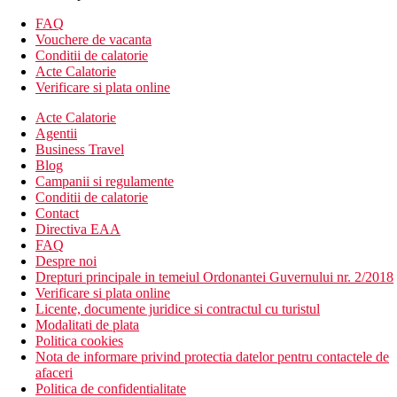
loc de joaca
FAQ
Descrierea camerei
Vouchere de vacanta
Conditii de calatorie
Camera standard
Acte Calatorie
Verificare si plata online
aer conditionat controlat central
telefon
Acte Calatorie
TV cu receptie satelit
Agentii
minibar (apa si bauturi racoritoare)
Business Travel
sanitare proprii (baie, uscator de par, toaleta)
Blog
seif (gratuit)
Campanii si regulamente
balcon
Conditii de calatorie
Contact
Descrierea plajei
Directiva EAA
nisipos cu pietricele
FAQ
sezlonguri, umbrele, saltele si prosoape gratuite
Despre noi
bar pe plaja
Drepturi principale in temeiul Ordonantei Guvernului nr. 2/2018
Verificare si plata online
Activitati sportive gratuite
Licente, documente juridice si contractul cu turistul
programe de animatie
Modalitati de plata
programe de seara
Politica cookies
tenis de masa
Nota de informare privind protectia datelor pentru contactele de
fitness
afaceri
baie turceasca (proceduri contra cost)
Politica de confidentialitate
sauna