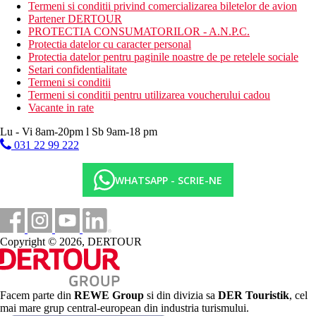
Termeni si conditii privind comercializarea biletelor de avion
Partener DERTOUR
Activitati sportive contra cost
PROTECTIA CONSUMATORILOR - A.N.P.C.
masaje
Protectia datelor cu caracter personal
biliard
Protectia datelor pentru paginile noastre de pe retelele sociale
inchirieri auto
Setari confidentialitate
sporturi acvatice pe plaja
Termeni si conditii
Termeni si conditii pentru utilizarea voucherului cadou
Mese
Vacante in rate
All Inclusive
Restaurant principal: 07.00-10.00 bufet de mic dejun,
Lu - Vi 8am-20pm l Sb 9am-18 pm
10.00-11.00 bufet de mic dejun tarziu, 12.30-14.00 bufet
031 22 99 222
de pranz, 19.30-21.30 bufet de cina, 23.30-24.00 supa la
miezul noptii, cafea, ceai si bauturi racoritoare servite la
micul dejun si bauturi racoritoare la cina, pranz , bere, vin
WHATSAPP - SCRIE-NE
si bauturi alcoolice alese (toate produse local), bufet
pentru copii
Lobby bar: 10.00-24.00
Bar langa piscina: 10.00-24.00
Bar pe plaja: 10.00-18.00, 12.00-16.00 bauturi racoritoare
Copyright © 2026, DERTOUR
La toate barurile: bauturi racoritoare si bauturi alcoolice
alese (produse local).
Gözleme: 11:30 a.m.–4:00 p.m
Fructe: 16.00-16.30
Facem parte din
REWE Group
si din divizia sa
DER Touristik
, cel
Ceai si biscuiti: 17.00-18.00
mai mare grup central-european din industria turismului.
Fame Cafe: 11:30 a.m.–5 p.m