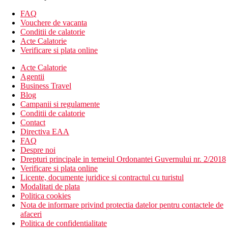
mic dejun, pranz si cina tip bufet
FAQ
mic dejun tarziu (9:30-10:00)
Vouchere de vacanta
gustare pe plaja (12:00-16:00)
Conditii de calatorie
fructe proaspete, inghetata, Gozleme, cafea/ceai si
Acte Calatorie
deserturi in timpul dupa-amiezii.
Verificare si plata online
supa de noapte (23:00-00:00)
bauturi alcoolice si nealcoolice de productie locala
Acte Calatorie
concept All Inclusive de la 07:30 la 24:00
Agentii
Business Travel
Plaja
Blog
Plaja cu nisip si pietris la aproximativ 500 m de hotel,
Campanii si regulamente
sezlonguri si umbrele gratuite, prosop gratuit (schimbat
Conditii de calatorie
contra cost), bar pe plaja in cadrul All Inclusive, transfer
Contact
de la hotel la plaja (gratuit, 10:00-18: 00). WiFi pe plaja
Directiva EAA
contra cost.
FAQ
Despre noi
Oferta sportiva
Drepturi principale in temeiul Ordonantei Guvernului nr. 2/2018
Gratuit: centru de fitness.
Verificare si plata online
Contra cost: sporturi nautice pe plaja.
Licente, documente juridice si contractul cu turistul
Modalitati de plata
Copii
Politica cookies
Loc de joaca pentru copii, mini club (4-12 ani), program de
Nota de informare privind protectia datelor pentru contactele de
animatie.
afaceri
Politica de confidentialitate