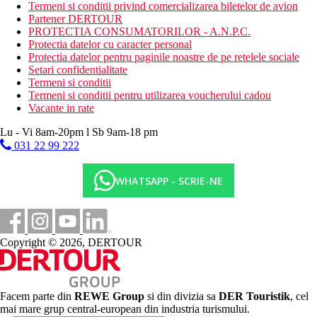
Carduri
Termeni si conditii privind comercializarea biletelor de avion
Partener DERTOUR
VISA, CE/MC.
PROTECTIA CONSUMATORILOR - A.N.P.C.
Protectia datelor cu caracter personal
Site-ul web
Protectia datelor pentru paginile noastre de pe retelele sociale
https://numakonaktepe.com/
Setari confidentialitate
Termeni si conditii
Wellness
Termeni si conditii pentru utilizarea voucherului cadou
Vacante in rate
Contra cost: baie turceasca, sauna, masaje, ingrijire a pielii.
Lu - Vi 8am-20pm l Sb 9am-18 pm
Internet
031 22 99 222
Gratuit: in zona hotelului si in camere
Contra cost: pe plaja
WHATSAPP - SCRIE-NE
Categoria oficiala
4 stele
Distanţe
Copyright © 2026, DERTOUR
110 km
Distanta de cel mai apropiat aeroport
500 m
Facem parte din
REWE Group
si din divizia sa
DER Touristik
, cel
Distanta pana la plaja
mai mare grup central-european din industria turismului.