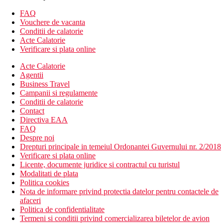
piscina pentru copii si parc acvatic cu tobogane
FAQ
sezlonguri, umbrele de soare si prosoape la piscina gratuit,
Vouchere de vacanta
schimbarea prosoapelor contra cost
Conditii de calatorie
Camere
Acte Calatorie
Camera dubla dispune de:
Verificare si plata online
baie/toaleta (dus sau cada, uscator de par)
Acte Calatorie
aer conditionat individual
Agentii
TV/satelit
Business Travel
minibar (aprovizionat zilnic)
Campanii si regulamente
telefon
Conditii de calatorie
seif
Contact
balcon sau terasa
Directiva EAA
Alte tipuri de camere:
FAQ
Camera de familie, 2 dormitoare: 2 dormitoare separate.
Despre noi
Camera de familie, 2 dormitoare, Swim-Up: acces direct
Drepturi principale in temeiul Ordonantei Guvernului nr. 2/2018
la piscina comuna, situata in anexa, 2 dormitoare separate.
Verificare si plata online
Divertisment
Licente, documente juridice si contractul cu turistul
Modalitati de plata
Programe de animatie de zi si de seara, discoteca in hotel.
Politica cookies
Nota de informare privind protectia datelor pentru contactele de
Mese
afaceri
Politica de confidentialitate
All inclusive
Termeni si conditii privind comercializarea biletelor de avion