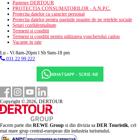
Partener DERTOUR
Mic dejun, pranz si cina tip bufet
PROTECTIA CONSUMATORILOR - A.N.P.C.
Gustare
Protectia datelor cu caracter personal
Gustare de dupa amiaza
Protectia datelor pentru paginile noastre de pe retelele sociale
Cafea, ceai si desert
Setari confidentialitate
Inghetata (la ore specificate)
Termeni si conditii
Gustare de seara
Termeni si conditii pentru utilizarea voucherului cadou
Bauturi alcoolice si nealcoolice produse local la robinet
Vacante in rate
(24 de ore pe zi)
Lu - Vi 8am-20pm l Sb 9am-18 pm
Plaja
031 22 99 222
Plaja cu pietris accesibila printr-un pasaj subteran privat
Sezlonguri si umbrele gratuite
WHATSAPP - SCRIE-NE
Oferta sportiva
Gratuit:
tenis (iluminat si echipament contra cost), tenis
de masa, darts, fitness, volei pe plaja.
Contra cost:
sporturi nautice pe plaja.
Copyright © 2026, DERTOUR
Copii
Piscina pentru copii, tobogane cu apa, mini club, loc de joaca
pentru copii, patut gratuit (la cerere).
Facem parte din
REWE Group
si din divizia sa
DER Touristik
, cel
mai mare grup central-european din industria turismului.
Carduri