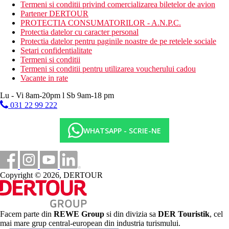
locuri cu intrare pietroasa in mare
Termeni si conditii privind comercializarea biletelor de avion
dig
Partener DERTOUR
sezlonguri, umbrele si prosoape gratuite
PROTECTIA CONSUMATORILOR - A.N.P.C.
bar pe plaja
Protectia datelor cu caracter personal
Protectia datelor pentru paginile noastre de pe retelele sociale
Activitati gratuite
Setari confidentialitate
programe de animatie
Termeni si conditii
programe de seara
Termeni si conditii pentru utilizarea voucherului cadou
gimnastica acvatica
Vacante in rate
aerobic
zumba
Lu - Vi 8am-20pm l Sb 9am-18 pm
lectii de dans
031 22 99 222
darts
tenis de masa
WHATSAPP - SCRIE-NE
mini fotbal
volei pe plaja
bocce
fitness
baie turceasca
Copyright © 2026, DERTOUR
sauna
Activitati contra cost
centru SPA
wellness
Facem parte din
REWE Group
si din divizia sa
DER Touristik
, cel
masaje
mai mare grup central-european din industria turismului.