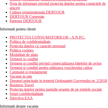
plaja: in apropiere
Nota de informare privind protectia datelor pentru contactele de
aeroport: 110 km
afaceri
centre: 3 km Konakli, 12 km Alanya
Cultura organizationala DERTOUR
optiuni de cumparaturi: la hotel
DERTOUR Corporate
Partener DERTOUR
Descriere camere
Camera dubla
Informatii pentru clienti
aer conditionat controlat individual
telefon
PROTECTIA CONSUMATORILOR - A.N.P.C.
TV LCD cu receptie prin satelit
Politica de confidentialitate
Wi-Fi (gratuit)
Protectia datelor cu caracter personal
minibar (reumplut zilnic cu bauturi racoritoare gratuite)
Politica cookies
set pentru prepararea cafelei si a ceaiului
Modalitati de plata
baie/toaleta (uscator de par)
Termeni si conditii
seif (gratuit)
Termeni si conditii privind comercializarea biletelor de avion
balcon
Termeni si conditii pentru utilizarea voucherului cadou
Alte tipuri de camere
(daca nu se specifica altfel, camerele au
Campanii si regulamente
facilitatile de mai sus)
Vacante in rate
Camera dubla, vedere laterala la mare
Drepturi principale in temeiul Ordonantei Guvernului nr. 2/2018
Camera dubla, vedere la mare
Business Travel
Camera dubla, Jacuzzi: cu jacuzzi
Protectia datelor pentru paginile noastre de pe retelele sociale
Camera de familie, 2 dormitoare: 2 dormitoare separate
Setari confidentialitate
Camera de familie, vedere laterala la mare: 2 dormitoare
Directiva EAA
separate printr-un compartiment semitransparent cu usi
glisante.
Informatii despre vacanta