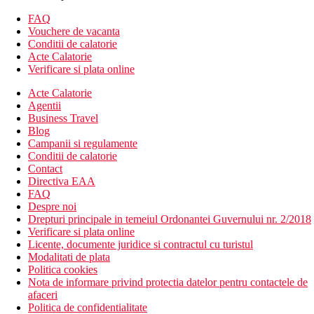
Echipament hotelier
FAQ
hol de intrare cu receptie
Vouchere de vacanta
restaurantul principal
Conditii de calatorie
3 restaurante cu serviciu ( posibilitate de a vizita o data pe
Acte Calatorie
saptamana dupa rezervare prealabila)
Verificare si plata online
bar in receptie
Acte Calatorie
bar langa piscina
Agentii
bar pe plaja
Business Travel
magazin de dulciuri
Blog
Wi-Fi (gratuit)
Campanii si regulamente
magazine
Conditii de calatorie
discoteca (bauturi contra cost)
Contact
coafor
Directiva EAA
2 sali de conferinte
FAQ
2 piscine (sezlonguri, umbrele si prosoape gratuite)
Despre noi
piscina pentru copii
Drepturi principale in temeiul Ordonantei Guvernului nr. 2/2018
piscina acoperita
Verificare si plata online
tobogan de apa
Licente, documente juridice si contractul cu turistul
mini club
Modalitati de plata
clubul adolescentilor
Politica cookies
loc de joaca
Nota de informare privind protectia datelor pentru contactele de
Plaja
afaceri
nisipos cu pietricele
Politica de confidentialitate