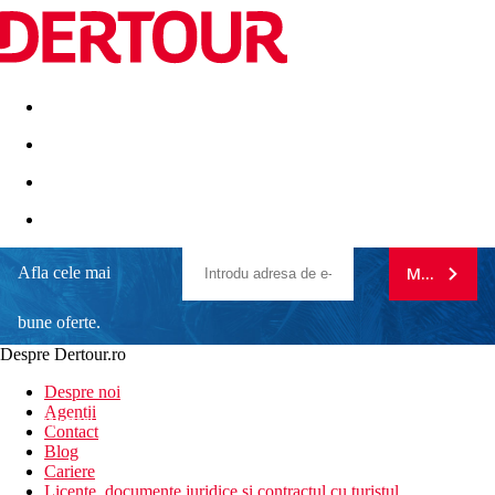
Destinatii
Vacanta perfecta
OFERTE DE NERATAT
Afla cele mai
MA ABONE
Quattro Beach SPA
bune oferte.
Informatii despre hotel
Despre Dertour.ro
Acest hotel de lux a fost deschis in 2014 si ofera un interior
Inscrie-te la
modern, cu camere mobilate cu gust si confortabile. Cu serviciile
Despre noi
sale peste standard in conceptul all inclusive, locatia chiar pe
Agentii
newsletter!
plaja si facilitatile bogate pentru copii, il recomandam chiar si
Contact
clientilor mai pretentiosi.
Blog
Cariere
Distanta
Licente, documente juridice si contractul cu turistul