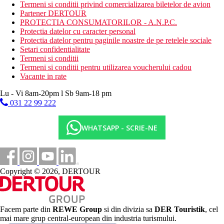
2 piscine pentru copii
Termeni si conditii privind comercializarea biletelor de avion
terasa pentru plaja
Partener DERTOUR
loc de joaca
PROTECTIA CONSUMATORILOR - A.N.P.C.
mini club (4-12 ani)
Protectia datelor cu caracter personal
Protectia datelor pentru paginile noastre de pe retelele sociale
Descrierea plajei
Setari confidentialitate
plaja de nisip cu pietricele
Termeni si conditii
intrare de piatra in mare
Termeni si conditii pentru utilizarea voucherului cadou
plaja premiata cu steag albastru
Vacante in rate
dig
bar pe plaja
Lu - Vi 8am-20pm l Sb 9am-18 pm
sezlonguri, umbrele si prosoape gratuite
031 22 99 222
Activitati sportive gratuite
WHATSAPP - SCRIE-NE
programe de animatie de zi si de seara
spectacol de seara
muzica live
spectacol de dans
jocuri de biliard
Copyright © 2026, DERTOUR
DJ
seri tematice
concursuri
tenis de masa
darts
Facem parte din
REWE Group
si din divizia sa
DER Touristik
, cel
gimnastica acvatica
mai mare grup central-european din industria turismului.