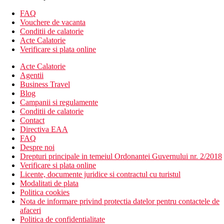
Cazare contra cost
Camera de familie cu vedere la piscina - dormitor separat,
FAQ
situat in cladirea principala
Vouchere de vacanta
Camera de familie cu vedere la mare - dormitor separat,
Conditii de calatorie
situat in cladirea principala
Acte Calatorie
Camera de familie - 2 dormitoare separate, situate intr-o
Verificare si plata online
cladire din gradina
Acte Calatorie
Suita cu vedere la piscina - 2 dormitoare separate, acces
Agentii
direct la piscina
Business Travel
Descrierea hotelului
Blog
hol de intrare cu receptie
Campanii si regulamente
restaurantul principal
Conditii de calatorie
2 restaurante a la carte (mexican, peste)
Contact
baruri
Directiva EAA
wifi (gratuit)
FAQ
centru SPA
Despre noi
magazine
Drepturi principale in temeiul Ordonantei Guvernului nr. 2/2018
magazin cu suveniruri
Verificare si plata online
coafeza
Licente, documente juridice si contractul cu turistul
fotograf
Modalitati de plata
doctor
Politica cookies
spalatorie
Nota de informare privind protectia datelor pentru contactele de
inchirieri auto
afaceri
4 piscine (sezlonguri, umbrele si prosoape gratuite)
Politica de confidentialitate