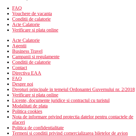
Camera standard cu vedere la mare
Family room - dormitor cu pat dublu si al doilea dormitor
FAQ
cu paturi supraetajate
Vouchere de vacanta
Camera cu jacuzzi
Conditii de calatorie
Acte Calatorie
Descrierea hotelului
Verificare si plata online
hol de intrare cu receptie
restaurantul principal
Acte Calatorie
3 restaurante cu service
Agentii
bar de zi
Business Travel
bar in hol si in piscina
Campanii si regulamente
cafenea
Conditii de calatorie
Wi-Fi (gratuit)
Contact
internet cafe (contra cost)
Directiva EAA
discoteca
FAQ
magazine
Despre noi
amfiteatru
Drepturi principale in temeiul Ordonantei Guvernului nr. 2/2018
piscina (sezlonguri, umbrele si prosoape gratuite)
Verificare si plata online
piscina pentru copii
Licente, documente juridice si contractul cu turistul
centru SPA
Modalitati de plata
loc de joaca
Politica cookies
mini club
Nota de informare privind protectia datelor pentru contactele de
afaceri
Descrierea plajei
Politica de confidentialitate
nisipos cu pietricele
Termeni si conditii privind comercializarea biletelor de avion