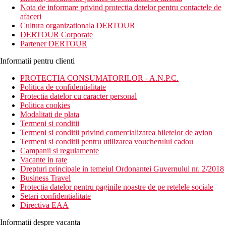
Nota de informare privind protectia datelor pentru contactele de
Deschis in 2016, complexul este situat intr-o zona populara din
afaceri
Side numita Kumköy, cu o plaja frumoasa cu nisip fin, care se
Cultura organizationala DERTOUR
intinde pe tarmurile sale. Hotelul are un total de 320 de camere
DERTOUR Corporate
confortabile, dotate pentru confortul clientilor. O gama larga de
Partener DERTOUR
servicii si activitati sportive si de relaxare garanteaza o vacanta
placuta pentru familii si cupluri.
Informatii pentru clienti
Distanta
PROTECTIA CONSUMATORILOR - A.N.P.C.
plaja: in apropiere
Politica de confidentialitate
aeroport: 60 km Antalya
Protectia datelor cu caracter personal
centru: 5 km Side
Politica cookies
optiuni de cumparaturi: 500 m
Modalitati de plata
Termeni si conditii
Descrierea camerei
Termeni si conditii privind comercializarea biletelor de avion
Camera standard
Termeni si conditii pentru utilizarea voucherului cadou
aer conditionat controlat central
Campanii si regulamente
telefon
Vacante in rate
TV LCD
Drepturi principale in temeiul Ordonantei Guvernului nr. 2/2018
Wi-Fi (gratuit)
Business Travel
minibar (bauturi racoritoare completate zilnic)
Protectia datelor pentru paginile noastre de pe retelele sociale
sanitare proprii (baie, uscator de par, toaleta)
Setari confidentialitate
seif (gratuit)
Directiva EAA
balcon
Cazare contra cost
Informatii despre vacanta