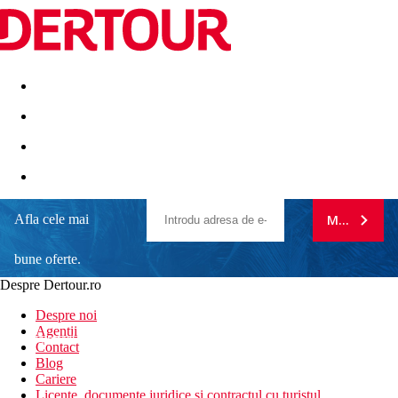
Destinatii
Vacanta perfecta
OFERTE DE NERATAT
Afla cele mai
MA ABONE
Kirman Sidemarin Premium
bune oferte.
O gama larga de activitati sportive si de relaxare
Hotelul partener al statiunilor Kirman Arycanda, Leodikya si
Despre Dertour.ro
Belauzur
Inscrie-te la
Hotel potrivit pentru cupluri si familii cu copii - servicii de
Despre noi
calitate, confort si relaxare
Agentii
newsletter!
Locatie excelenta langa plaja cu nisip
Contact
Tobogane pentru copii la complex
Blog
Cariere
Informatii despre hotel
Licente, documente juridice si contractul cu turistul