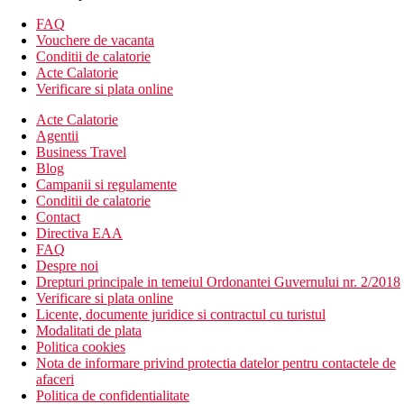
cafenea
Wi-Fi (gratuit la receptie)
FAQ
internet cafe (contra cost)
Vouchere de vacanta
centru comercial
Conditii de calatorie
centru de jocuri
Acte Calatorie
cinema
Verificare si plata online
discoteca (bauturi contra cost)
Acte Calatorie
sali de conferinte
Agentii
3 piscine (sezlonguri, umbrele si prosoape gratuite)
Business Travel
2 piscine pentru copii
Blog
piscina acoperita
Campanii si regulamente
tobogane si tobogane cu apa
Conditii de calatorie
baie turceasca si sauna
Contact
mini club (pentru copii 4-12 ani)
Directiva EAA
club de juniori (13-16 ani)
FAQ
Descrierea camerei
Despre noi
Camera dubla, Economy
Drepturi principale in temeiul Ordonantei Guvernului nr. 2/2018
aer conditionat controlat central
Verificare si plata online
telefon
Licente, documente juridice si contractul cu turistul
TV LED cu receptie prin satelit
Modalitati de plata
Wi-Fi (gratuit)
Politica cookies
seif (gratuit)
Nota de informare privind protectia datelor pentru contactele de
minibar (gratuit, completat zilnic cu bauturi racoritoare si
afaceri
bere)
Politica de confidentialitate