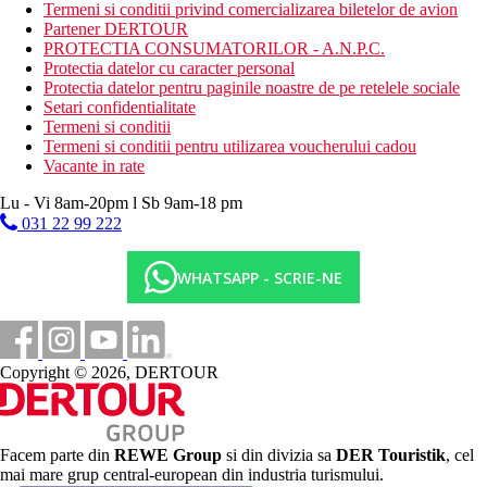
set pentru prepararea ceaiului si cafelei
Termeni si conditii privind comercializarea biletelor de avion
baie/toaleta (uscator de par)
Partener DERTOUR
halat de baie
PROTECTIA CONSUMATORILOR - A.N.P.C.
Protectia datelor cu caracter personal
Alte tipuri de camere
(daca nu se specifica altfel, camerele au
Protectia datelor pentru paginile noastre de pe retelele sociale
facilitatile de mai sus)
Setari confidentialitate
Camera dubla, Economy, Balcon: in cladirea anexa,
Termeni si conditii
balcon
Termeni si conditii pentru utilizarea voucherului cadou
Camera dubla: mai spatioasa, situata in cladirea principala,
Vacante in rate
balcon
Lu - Vi 8am-20pm l Sb 9am-18 pm
Camera dubla, vedere laterala la mare: in cladirea
principala, balcon
031 22 99 222
Camera dubla, vedere la mare: in cladirea principala,
balcon
WHATSAPP - SCRIE-NE
Camera dubla, vedere la piscina: in cladirea principala,
balcon
Camera de familie, spatioasa: in cladirea principala,
balcon, camera spatioasa cu pat supraetajat
Camera de familie, 2 dormitoare: in cladirea principala,
Copyright © 2026, DERTOUR
balcon, 2 dormitoare separate prin usa
Camera de familie, 2 dormitoare, vedere la mare: in
cladirea principala, balcon, 2 dormitoare separate prin usi,
vedere la mare
Facem parte din
REWE Group
si din divizia sa
DER Touristik
, cel
Camera de familie, interconectata, Deluxe, vedere la
mai mare grup central-european din industria turismului.
piscina: in anexele din gradina, vedere la piscina, balcon,