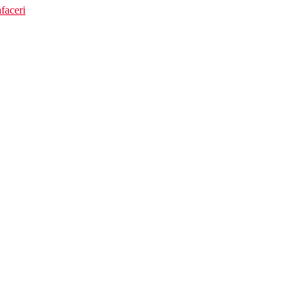
faceri
 km Nova Mall, 10 km Manavgat Bazar
cilitatile de mai sus)
nte