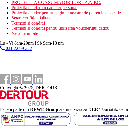
serviciu de plaja inclus in pret
PROTECTIA CONSUMATORILOR - A.N.P.C.
sectiune separata pentru oaspetii cu dizabilitati
Protectia datelor cu caracter personal
restaurant pe plaja, bar cu vitamine, clatite
Protectia datelor pentru paginile noastre de pe retelele sociale
Setari confidentialitate
Activitati sportive gratuite
Termeni si conditii
fitness
Termeni si conditii pentru utilizarea voucherului cadou
piscina interioara
Vacante in rate
baie turceasca
baie de aburi
Lu - Vi 8am-20pm l Sb 9am-18 pm
sauna
031 22 99 222
muzica live
programe de seara
program zilnic de animatie
tenis de masa
volei
darts
Copyright © 2026, DERTOUR
Activitati sportive contra cost
proceduri de wellness si SPA
masaje
sporturi acvatice pe plaja
Facem parte din
REWE Group
si din divizia sa
DER Touristik
, cel 
Mese
All Inclusive
mic dejun, pranz si cina tip bufet