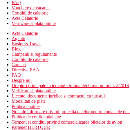
Descrierea hotelului
FAQ
hol de intrare cu receptie
Vouchere de vacanta
restaurantul principal
Conditii de calatorie
3 restaurante a la carte
Acte Calatorie
WiFi (gratuit in tot hotelul)
Verificare si plata online
bar in receptie
Acte Calatorie
lifturi
Agentii
bar langa piscina
Business Travel
gradini
Blog
3 piscine (principala, pentru copii, piscina cu 2 tobogane, 
Campanii si regulamente
piscina interioara (in complexul SPA, iarna este incalzita)
Conditii de calatorie
fitness
Contact
bunastare
Directiva EAA
mini club pentru copii (4-11 ani)
FAQ
loc de joaca
Despre noi
minimarket
Drepturi principale in temeiul Ordonantei Guvernului nr. 2/2018
inchirieri auto
Verificare si plata online
coafor
Licente, documente juridice si contractul cu turistul
babysitting (contra cost)
Modalitati de plata
posibilitatea de carucioare pentru copii (contra cost)
Politica cookies
spalatorie
Nota de informare privind protectia datelor pentru contactele de a
Descrierea plajei
Politica de confidentialitate
plaja cu nisip lunga de 600 m, la aproximativ 200 m de hotel
Termeni si conditii privind comercializarea biletelor de avion
plaja este comuna cu hotelul Villa Side Residence
Partener DERTOUR