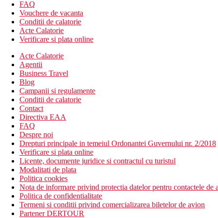
Descrierea hotelului
FAQ
hol de intrare cu receptie
Vouchere de vacanta
restaurantul principal
Conditii de calatorie
3 restaurante a la carte
Acte Calatorie
WiFi (gratuit in tot hotelul)
Verificare si plata online
bar in receptie
Acte Calatorie
lifturi
Agentii
bar langa piscina
Business Travel
gradini
Blog
3 piscine (principala, pentru copii, piscina cu 2 tobogane, 
Campanii si regulamente
piscina interioara (in complexul SPA, iarna este incalzita)
Conditii de calatorie
fitness
Contact
bunastare
Directiva EAA
mini club pentru copii (4-11 ani)
FAQ
loc de joaca
Despre noi
minimarket
Drepturi principale in temeiul Ordonantei Guvernului nr. 2/2018
inchirieri auto
Verificare si plata online
coafor
Licente, documente juridice si contractul cu turistul
babysitting (contra cost)
Modalitati de plata
posibilitatea de carucioare pentru copii (contra cost)
Politica cookies
spalatorie
Nota de informare privind protectia datelor pentru contactele de a
Descrierea plajei
Politica de confidentialitate
plaja cu nisip lunga de 600 m, la aproximativ 200 m de hotel
Termeni si conditii privind comercializarea biletelor de avion
plaja este comuna cu hotelul Villa Side Residence
Partener DERTOUR