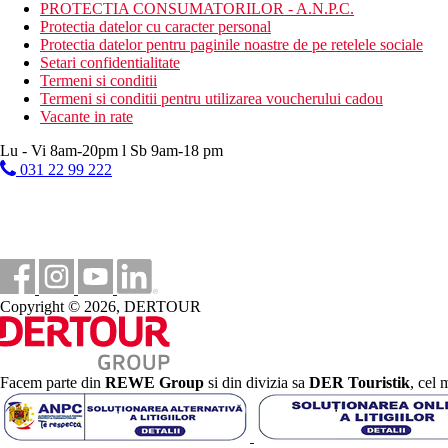
serviciu de plaja inclus in pret
PROTECTIA CONSUMATORILOR - A.N.P.C.
sectiune separata pentru oaspetii cu dizabilitati
Protectia datelor cu caracter personal
restaurant pe plaja, bar cu vitamine, clatite
Protectia datelor pentru paginile noastre de pe retelele sociale
Setari confidentialitate
Activitati sportive gratuite
Termeni si conditii
fitness
Termeni si conditii pentru utilizarea voucherului cadou
piscina interioara
Vacante in rate
baie turceasca
baie de aburi
Lu - Vi 8am-20pm l Sb 9am-18 pm
sauna
031 22 99 222
muzica live
programe de seara
program zilnic de animatie
tenis de masa
volei
darts
Copyright © 2026, DERTOUR
Activitati sportive contra cost
proceduri de wellness si SPA
masaje
sporturi acvatice pe plaja
Facem parte din
REWE Group
si din divizia sa
DER Touristik
, cel 
Mese
All Inclusive
mic dejun, pranz si cina tip bufet