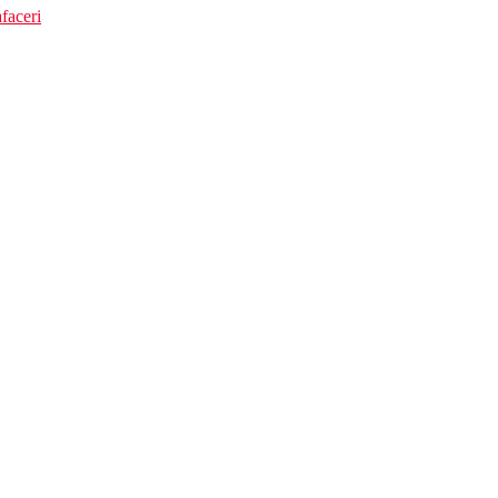
faceri
 km Nova Mall, 10 km Manavgat Bazar
cilitatile de mai sus)
nte