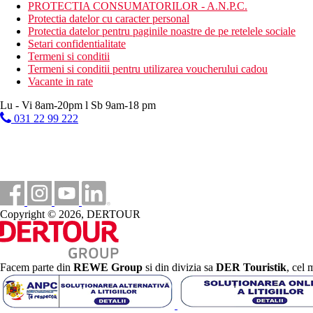
mini club (pentru copii 4-12 ani)
PROTECTIA CONSUMATORILOR - A.N.P.C.
cinema pentru copii
Protectia datelor cu caracter personal
discoteca pentru copii
Protectia datelor pentru paginile noastre de pe retelele sociale
Setari confidentialitate
Descrierea plajei
Termeni si conditii
cu nisip
Termeni si conditii pentru utilizarea voucherului cadou
sezlonguri, umbrele si prosoape gratuite
Vacante in rate
sectiune rezervata adultilor
Lu - Vi 8am-20pm l Sb 9am-18 pm
Activitati gratuite
031 22 99 222
programe de animatie
programe de seara
tenis de masa
fitness
darts
6 terenuri de tenis (echipament pentru un depozit), ilumina
aerobic
Copyright © 2026, DERTOUR
gimnastica acvatica
baie turceasca
sauna
Activitati contra cost
Facem parte din
REWE Group
si din divizia sa
DER Touristik
, cel 
sala de jocuri
fotbal de masa
Play Station