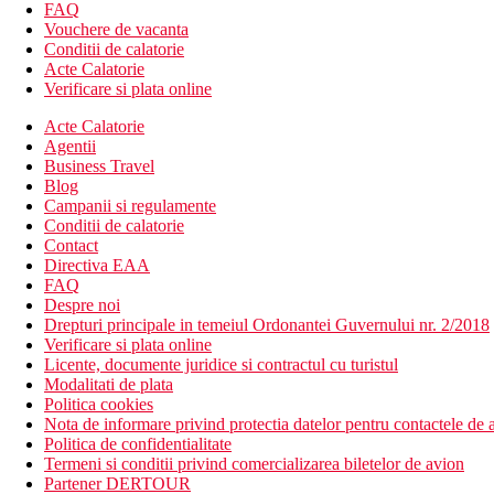
Maisonette Duplex - o camera cu un al doilea dormitor la e
FAQ
Vouchere de vacanta
Descrierea hotelului
Conditii de calatorie
hol de intrare cu receptie
Acte Calatorie
restaurant principal
Verificare si plata online
7 restaurante cu servicii (1x per sejur gratuit, este necesara
10 baruri
Acte Calatorie
patiserie
Agentii
discoteca
Business Travel
internet cafe (contra cost)
Blog
Wi-Fi gratuit in hol
Campanii si regulamente
cinema
Conditii de calatorie
magazine
Contact
sali de conferinte
Directiva EAA
parc de distractii
FAQ
parc acvatic
Despre noi
piscina acoperita
Drepturi principale in temeiul Ordonantei Guvernului nr. 2/2018
piscina interioara pentru copii
Verificare si plata online
3 piscine exterioare
Licente, documente juridice si contractul cu turistul
bazin olimpic
Modalitati de plata
piscina de relaxare pentru adulti
Politica cookies
piscine exterioara pentru copii
Nota de informare privind protectia datelor pentru contactele de a
tobogane si tobogane cu apa pentru copii si adulti
Politica de confidentialitate
centru SPA
Termeni si conditii privind comercializarea biletelor de avion
loc de joaca
Partener DERTOUR