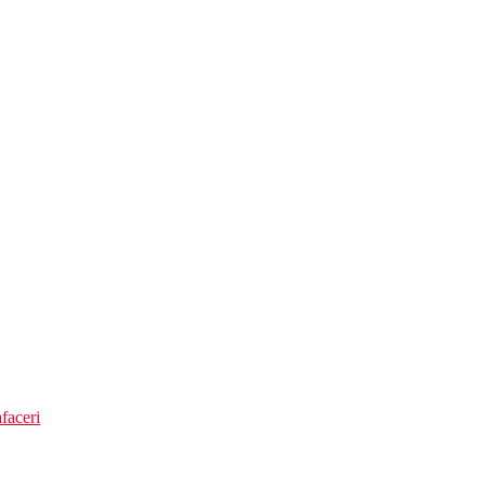
taj
 rezervare)
faceri