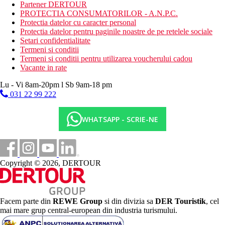
Camera de familie duplex - 2 dormitoare pe doua etaje,
Partener DERTOUR
etaj inferior - dormitor, baie, etaj superior accesibil pe scari
PROTECTIA CONSUMATORILOR - A.N.P.C.
- dormitor, baie
Protectia datelor cu caracter personal
Camera de familie duplex cu vedere la mare - acelasi
Protectia datelor pentru paginile noastre de pe retelele sociale
echipament ca duplexul clasic
Setari confidentialitate
Termeni si conditii
Descrierea plajei
Termeni si conditii pentru utilizarea voucherului cadou
nisipos cu pietricele
Vacante in rate
sezlonguri, saltele si umbrele de soare gratuit, prosoape la
un depozit (schimbare contra cost)
Lu - Vi 8am-20pm l Sb 9am-18 pm
restaurant si bar pe plaja
031 22 99 222
pavilioane de plaja (contra cost)
WHATSAPP - SCRIE-NE
Activitati gratuite
programe bogate de zi si de seara
1 petrecere saptamanala pe debarcader
baie turceasca
sauna si aburi
Copyright © 2026, DERTOUR
terenuri de tenis
tenis de masa
volei pe plaja
fitness
darts
Facem parte din
REWE Group
si din divizia sa
DER Touristik
, cel
gimnastica acvatica
mai mare grup central-european din industria turismului.
bocce