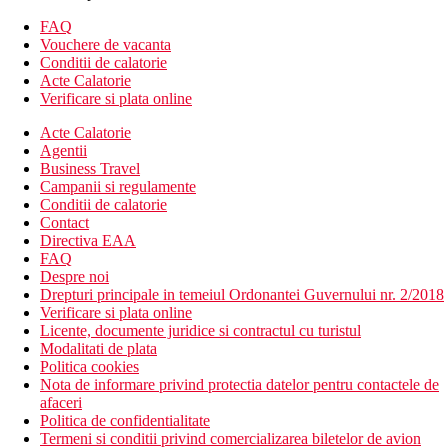
magazine
sali de conferinte
FAQ
discoteca
Vouchere de vacanta
2 piscine
Conditii de calatorie
2 piscine pentru copii
Acte Calatorie
piscina acoperita
Verificare si plata online
parc acvatic
Acte Calatorie
parc de distractii
Agentii
centru SPA
Business Travel
mini club (inchiriere trasuri contra cost)
Campanii si regulamente
Descrierea camerei
Conditii de calatorie
Superior
Contact
aer conditionat controlat central
Directiva EAA
telefon
FAQ
TV cu receptie satelit
Despre noi
Wi-Fi (gratuit)
Drepturi principale in temeiul Ordonantei Guvernului nr. 2/2018
minibar (reumplut zilnic cu bauturi racoritoare si bere)
Verificare si plata online
papuci
Licente, documente juridice si contractul cu turistul
sanitare proprii (baie, uscator de par, toaleta)
Modalitati de plata
seif (gratuit)
Politica cookies
set pentru prepararea ceaiului si cafelei
Nota de informare privind protectia datelor pentru contactele de
balcon
afaceri
Cazare contra cost
Politica de confidentialitate
Superioara cu vedere laterala sau directa la mare
Termeni si conditii privind comercializarea biletelor de avion