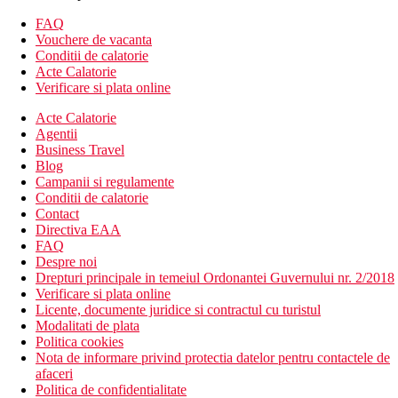
Alte tipuri de camere
(daca nu se specifica altfel, camerele au
FAQ
facilitatile de mai sus)
Vouchere de vacanta
Camera dubla, vedere partiala la mare
Conditii de calatorie
Camera dubla, vedere la mare
Acte Calatorie
Camera dubla, Confort: mai spatioasa, aproximativ 35 m2.
Verificare si plata online
Divertisment
Acte Calatorie
Gratuit:
program de animatie usoara, spectacole de seara,
Agentii
concursuri, muzica live.
Business Travel
Blog
Mese
Campanii si regulamente
Ultra All Inclusive
Conditii de calatorie
Mic dejun, pranz si cina tip bufet
Contact
Gustare de dupa-amiaza in timpul zilei
Directiva EAA
Cafea si produse de patiserie pe tot parcursul zilei
FAQ
Cina tarziu (23:30-00:30)
Despre noi
Gustare la miezul noptii (01:00-06:00)
Drepturi principale in temeiul Ordonantei Guvernului nr. 2/2018
Bauturi nealcoolice si alcoolice de productie locala pana la
Verificare si plata online
ora 01:00
Licente, documente juridice si contractul cu turistul
Modalitati de plata
Plaja
Politica cookies
plaja privata cu nisip si pietris este la aproximativ 150 m
Nota de informare privind protectia datelor pentru contactele de
de hotel (disponibil pasaj subteran)
afaceri
sezlonguri si umbrele gratuite, prosoape pentru un depozit
Politica de confidentialitate