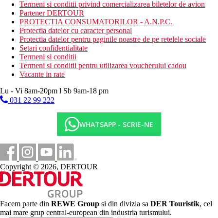
rambursabil
Termeni si conditii privind comercializarea biletelor de avion
bar pe plaja ca parte a Ultra All Inclusive
Partener DERTOUR
PROTECTIA CONSUMATORILOR - A.N.P.C.
Oferta sportiva
Protectia datelor cu caracter personal
Gratuit: gimnastica acvatica, volei pe plaja, polo pe apa,
Protectia datelor pentru paginile noastre de pe retelele sociale
tenis de masa, centru de fitness.
Setari confidentialitate
Contra cost: sporturi nautice motorizate si nemotorizate pe
Termeni si conditii
plaja.
Termeni si conditii pentru utilizarea voucherului cadou
Vacante in rate
Copii
Club pentru copii (4-12 ani), program de animație pentru copii,
Lu - Vi 8am-20pm l Sb 9am-18 pm
jocuri, concursuri și mini-discotecă.
031 22 99 222
Carduri
Visa, EC/MC
WHATSAPP - SCRIE-NE
Site-ul web
http://www.diamondhillresort.com.tr/
Wellness
Copyright © 2026, DERTOUR
Gratuit: sauna, baie turceasca (hamam), sauna cu aburi.
Contra cost: masaje, peeling, ingrijire corporala si a pielii.
Internet
Facem parte din
REWE Group
si din divizia sa
DER Touristik
, cel
Gratuit: Wi-Fi in camere si in zonele comune ale hotelului.
mai mare grup central-european din industria turismului.
Contra cost : conexiune de mare viteza.