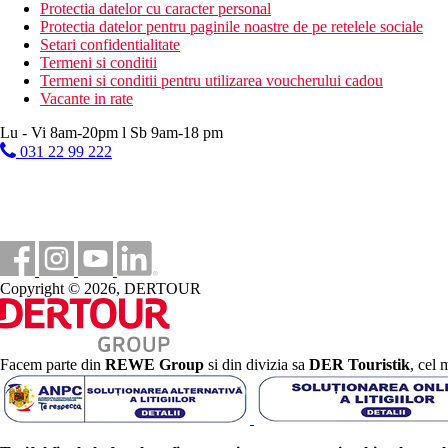
Protectia datelor cu caracter personal
Site-ul web
Protectia datelor pentru paginile noastre de pe retelele sociale
http://www.diamondhillresort.com.tr/
Setari confidentialitate
Termeni si conditii
Wellness
Termeni si conditii pentru utilizarea voucherului cadou
Gratuit: sauna, baie turceasca (hamam), sauna cu aburi.
Vacante in rate
Contra cost: masaje, peeling, ingrijire corporala si a pielii.
Lu - Vi 8am-20pm l Sb 9am-18 pm
Internet
Gratuit: Wi-Fi in camere si in zonele comune ale hotelului.
031 22 99 222
Contra cost : conexiune de mare viteza.
Categoria oficiala
5 stele
Distanţe
Copyright © 2026, DERTOUR
130 km
Distanta de cel mai apropiat aeroport
4 km
Facem parte din
REWE Group
si din divizia sa
DER Touristik
, cel 
Centru turistic
150 m
Distanta pana la plaja