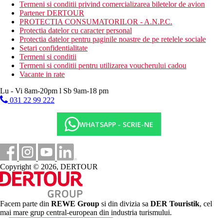
Descrierea plajei
Termeni si conditii privind comercializarea biletelor de avion
nisipos cu pietricele
Partener DERTOUR
sezlonguri, umbrele si prosoape gratuite
PROTECTIA CONSUMATORILOR - A.N.P.C.
Protectia datelor cu caracter personal
Activitati sportive gratuite
Protectia datelor pentru paginile noastre de pe retelele sociale
programe de animatie
Setari confidentialitate
muzica live
Termeni si conditii
jocuri in piscina
Termeni si conditii pentru utilizarea voucherului cadou
teren de tenis (iluminat contra cost)
Vacante in rate
tenis de masa
volei pe plaja
Lu - Vi 8am-20pm l Sb 9am-18 pm
darts
031 22 99 222
sah
fitness
WHATSAPP - SCRIE-NE
baie turceasca
sauna
aburi
Activitati sportive contra cost
Copyright © 2026, DERTOUR
biliard
sporturi acvatice pe plaja
centru SPA (masaj)
Mese
Facem parte din
REWE Group
si din divizia sa
DER Touristik
, cel
All Inclusive
mai mare grup central-european din industria turismului.