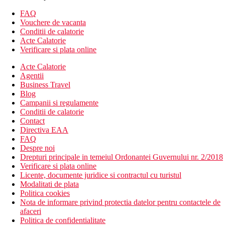
Alte tipuri de camere
(daca nu se specifica altfel, camerele au
facilitatile de mai sus)
FAQ
Vouchere de vacanta
Descrierea hotelului
Conditii de calatorie
hol de intrare cu receptie
Acte Calatorie
restaurantul principal
Verificare si plata online
3 restaurante cu servicii (1x per sejur gratuit, este necesara
rezervare)
Acte Calatorie
bar in receptie
Agentii
bar langa piscina
Business Travel
Wi-Fi la receptie (gratuit)
Blog
magazine
Campanii si regulamente
discoteca (bauturi contra cost)
Conditii de calatorie
4 sali de conferinta
Contact
spalatorie (contra cost)
Directiva EAA
internet cafe (contra cost)
FAQ
coafor (contra cost)
Despre noi
3 piscine (sezlonguri si umbrele gratuite, prosoape la un
Drepturi principale in temeiul Ordonantei Guvernului nr. 2/2018
depozit)
Verificare si plata online
piscina acoperita
Licente, documente juridice si contractul cu turistul
piscina pentru copii
Modalitati de plata
centru SPA
Politica cookies
mini club (pentru copii 4-12 ani)
Nota de informare privind protectia datelor pentru contactele de
loc de joaca
afaceri
Politica de confidentialitate