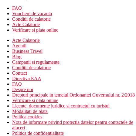
Descrierea plajei
Plaja cu nisip este chiar langa hotel
FAQ
Sezlonguri si umbrele gratuite
Vouchere de vacanta
Conditii de calatorie
Oferta sportiva
Acte Calatorie
Gratuit: tenis de masa.
Verificare si plata online
Contra cost: sporturi nautice pe plaja.
Acte Calatorie
Internet
Agentii
Gratuit: Wi-Fi in hol
Business Travel
Blog
Mese
Campanii si regulamente
All Inclusive
Conditii de calatorie
Bufet mic dejun
Contact
Pranz tip bufet
Directiva EAA
Gustare in timpul zilei
FAQ
Cina tip bufet
Despre noi
Bauturi alcoolice si nealcoolice (10:00-24:00)
Drepturi principale in temeiul Ordonantei Guvernului nr. 2/2018
Verificare si plata online
Categoria oficiala
Licente, documente juridice si contractul cu turistul
3 stele
Modalitati de plata
Politica cookies
Distanţe
Nota de informare privind protectia datelor pentru contactele de
afaceri
Politica de confidentialitate
500 m