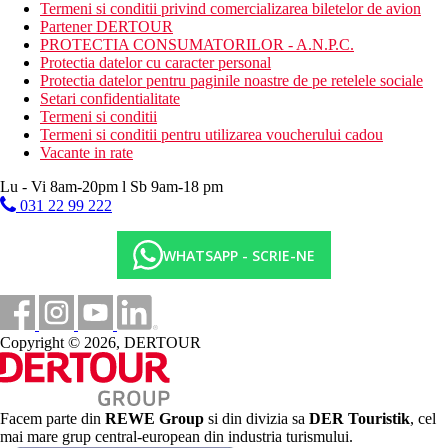
Termeni si conditii privind comercializarea biletelor de avion
Centrul orasului
Partener DERTOUR
PROTECTIA CONSUMATORILOR - A.N.P.C.
65 km
Protectia datelor cu caracter personal
Distanta de cel mai apropiat aeroport
Protectia datelor pentru paginile noastre de pe retelele sociale
1 km
Setari confidentialitate
Magazine
Termeni si conditii
Termeni si conditii pentru utilizarea voucherului cadou
0 m
Vacante in rate
Distanta pana la plaja
Lu - Vi 8am-20pm l Sb 9am-18 pm
031 22 99 222
Plaja
Sezlonguri si umbrele gratuite pe plaja
WHATSAPP - SCRIE-NE
Hotel langa plaja
Vacanta la plaja
Piscine
Copyright © 2026, DERTOUR
Sezlonguri si umbrele gratuite la piscina
Piscina pentru copii
Bar langa piscina
Facem parte din
REWE Group
si din divizia sa
DER Touristik
, cel
mai mare grup central-european din industria turismului.