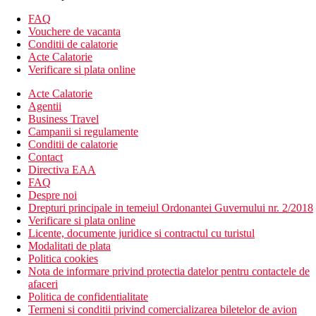
Camera mare - mai spatioasa, pat dublu + pat supraetajat
Camera de familie - 2 dormitoare
FAQ
Vouchere de vacanta
Descrierea hotelului
Conditii de calatorie
hol de intrare cu receptie
Acte Calatorie
restaurantul principal
Verificare si plata online
2 restaurante cu service
3 baruri
Acte Calatorie
discoteca
Agentii
internet cafe (contra cost)
Business Travel
Wi-Fi (gratuit)
Campanii si regulamente
colt TV
Conditii de calatorie
centru SPA
Contact
piscina (sezlonguri, umbrele si prosoape gratuite)
Directiva EAA
piscina pentru copii
FAQ
loc de joaca
Despre noi
mini club (pentru copii 4-12 ani)
Drepturi principale in temeiul Ordonantei Guvernului nr. 2/2018
mini discoteca
Verificare si plata online
sala de conferinta
Licente, documente juridice si contractul cu turistul
magazine
Modalitati de plata
Politica cookies
Descrierea plajei
Nota de informare privind protectia datelor pentru contactele de
nisipos cu pietricele
afaceri
sezlonguri si umbrele gratuite
Politica de confidentialitate
Termeni si conditii privind comercializarea biletelor de avion