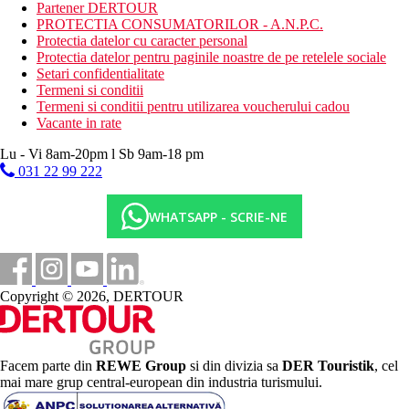
Activitati sportive gratuite
Partener DERTOUR
fitness
PROTECTIA CONSUMATORILOR - A.N.P.C.
darts
Protectia datelor cu caracter personal
sauna
Protectia datelor pentru paginile noastre de pe retelele sociale
baie turceasca
Setari confidentialitate
aburi
Termeni si conditii
tenis de masa
Termeni si conditii pentru utilizarea voucherului cadou
aerobic
Vacante in rate
programe de animatie
Lu - Vi 8am-20pm l Sb 9am-18 pm
Activitati sportive contra cost
031 22 99 222
masaje
sporturi acvatice pe plaja
bowling
WHATSAPP - SCRIE-NE
biliard
Mese
All Inclusive
Restaurant principal: 07.00-10.00 mic dejun tip bufet,
Copyright © 2026, DERTOUR
10.00-11.00 mic dejun tip bufet tarziu
12.30–14.30 pranz tip bufet, 19.00–21.00 cina tip bufet,
cafea, ceai si bauturi nealcoolice la micul dejun, bauturi
nealcoolice, bere, vin si bauturi alcoolice selectate pentru
Facem parte din
REWE Group
si din divizia sa
DER Touristik
, cel
pranz si cina (toate produse local)
mai mare grup central-european din industria turismului.
Bar la piscina: 10.00-24.00, 11.00-11.30 si 15.00-15.30