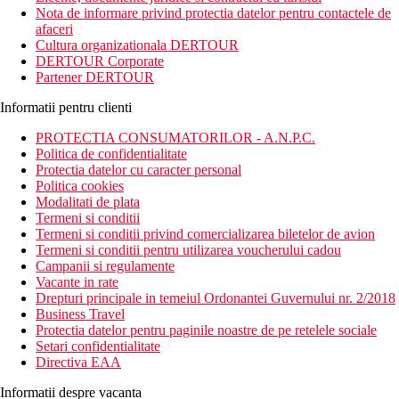
va face vacanta mai placuta. In centrul orasului Side se poate
Nota de informare privind protectia datelor pentru contactele de
ajunge cu autobuzele locale, asa-numitele dolmus sau taxiuri.
afaceri
Cultura organizationala DERTOUR
Distanta
DERTOUR Corporate
plaja: 130 m
Partener DERTOUR
aeroport: 72 km Antalya
centru: 7 km Side
Informatii pentru clienti
optiuni de cumparaturi: in vecinatatea hotelului
PROTECTIA CONSUMATORILOR - A.N.P.C.
Descrierea camerei
Politica de confidentialitate
Camera dubla
Protectia datelor cu caracter personal
Politica cookies
aer conditionat
Modalitati de plata
Wifi
Termeni si conditii
baie/toaleta (uscator de par)
Termeni si conditii privind comercializarea biletelor de avion
televizor
Termeni si conditii pentru utilizarea voucherului cadou
telefon
Campanii si regulamente
seif (gratuit)
Vacante in rate
minibar (reumplut zilnic cu bauturi racoritoare)
Drepturi principale in temeiul Ordonantei Guvernului nr. 2/2018
set pentru prepararea ceaiului si cafelei
Business Travel
balcon
Protectia datelor pentru paginile noastre de pe retelele sociale
Setari confidentialitate
Descrierea hotelului
Directiva EAA
hol de intrare cu receptie
restaurantul principal
Informatii despre vacanta