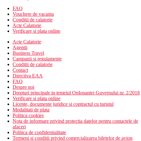
4 restaurante a la carte
baruri
FAQ
batoane de gustare
Vouchere de vacanta
wifi (gratuit)
Conditii de calatorie
sali de conferinte
Acte Calatorie
magazine
Verificare si plata online
centru SPA
Acte Calatorie
inchirieri auto
Agentii
doctor
Business Travel
coafeza
Campanii si regulamente
3 piscine (sezlonguri, umbrele si prosoape gratuite)
Conditii de calatorie
terasa pentru plaja
Contact
piscina interioara
Directiva EAA
piscina pentru copii
FAQ
parc acvatic
Despre noi
mini club
Drepturi principale in temeiul Ordonantei Guvernului nr. 2/2018
loc de joaca
Verificare si plata online
Descrierea plajei
Licente, documente juridice si contractul cu turistul
nisipos (pietricele la intrarea in mare)
Modalitati de plata
sezlonguri, umbrele si prosoape gratuite
Politica cookies
bar pe plaja
Nota de informare privind protectia datelor pentru contactele de
Wi-Fi (gratuit)
afaceri
plaja este legata de statiune printr-un pasaj subteran (tunel)
Politica de confidentialitate
care duce de la piscina hotelului
Termeni si conditii privind comercializarea biletelor de avion