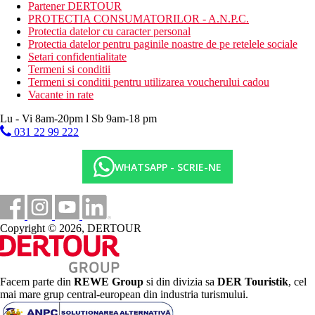
transfer gratuit cu autobuzul de la hotel la plaja
Partener DERTOUR
PROTECTIA CONSUMATORILOR - A.N.P.C.
Activitati sportive gratuite
Protectia datelor cu caracter personal
muzica live
Protectia datelor pentru paginile noastre de pe retelele sociale
petrecere cu spuma
Setari confidentialitate
petrecere la piscina
Termeni si conditii
volei pe plaja
Termeni si conditii pentru utilizarea voucherului cadou
tenis de masa
Vacante in rate
fitness
aerobic pe pas
Lu - Vi 8am-20pm l Sb 9am-18 pm
bocce
031 22 99 222
TIR cu pusca cu aer comprimat
darts
WHATSAPP - SCRIE-NE
yoga
fotbal de plaja
mini golf
bowling
jocuri de carti
Copyright © 2026, DERTOUR
biliard
hochei de masa
baie turceasca
sauna
Facem parte din
REWE Group
si din divizia sa
DER Touristik
, cel
aburi
mai mare grup central-european din industria turismului.
Activitati contra cost