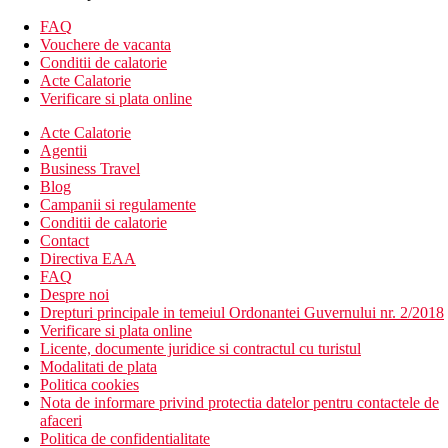
Descrierea hotelului
FAQ
hol cu ​​receptie
Vouchere de vacanta
restaurant tip bufet
Conditii de calatorie
restaurant a'la carte
Acte Calatorie
baruri
Verificare si plata online
Wi-Fi in hol este gratuit
Acte Calatorie
magazine
Agentii
coafura contra cost
Business Travel
1 piscina (sezlonguri si umbrele gratuite)
Blog
bar langa piscina
Campanii si regulamente
piscina pentru copii
Conditii de calatorie
mini club
Contact
loc de joaca
Directiva EAA
Descrierea plajei
FAQ
plaja cu nisip si pietris
Despre noi
sezlonguri si umbrele gratuit
Drepturi principale in temeiul Ordonantei Guvernului nr. 2/2018
sporturi nautice contra cost (cu furnizori locali)
Verificare si plata online
Licente, documente juridice si contractul cu turistul
Oferta sportiva
Modalitati de plata
Gratuit: tenis de masa, volei, tenis, darts.
Politica cookies
Contra cost: biliard, sporturi nautice pe plaja.
Nota de informare privind protectia datelor pentru contactele de
afaceri
Divertisment
Politica de confidentialitate