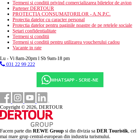
Programe de animatie si seara, discoteca.
Termeni si conditii privind comercializarea biletelor de avion
Partener DERTOUR
Mese
PROTECTIA CONSUMATORILOR - A.N.P.C.
All Inclusive
Protectia datelor cu caracter personal
Bufet mic dejun
Protectia datelor pentru paginile noastre de pe retelele sociale
Gustare
Setari confidentialitate
Pranz tip bufet
Termeni si conditii
Gustare usoara in timpul zilei, cafea, ceai
Termeni si conditii pentru utilizarea voucherului cadou
Cina tip bufet
Vacante in rate
Bauturi alcoolice si non-alcoolice (10:00-24:00)
Pranz/gustari la barul de pe plaja (11:00-15:00), bauturi pe
Lu - Vi 8am-20pm l Sb 9am-18 pm
plaja (10:00-17:00)
031 22 99 222
Categoria oficiala
5 stele
WHATSAPP - SCRIE-NE
Distanţe
7 km
Copyright © 2026, DERTOUR
Centrul orasului
50 km
Distanta de cel mai apropiat aeroport
Facem parte din
REWE Group
si din divizia sa
DER Touristik
, cel
mai mare grup central-european din industria turismului.
1,5 km