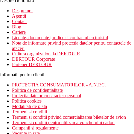
Despre Dertour.ro
Inscrie-te la
Despre noi
Agentii
newsletter!
Contact
Blog
Cariere
Licente, documente juridice si contractul cu turistul
Nota de informare privind protectia datelor pentru contactele de
afaceri
Cultura organizationala DERTOUR
DERTOUR Corporate
Partener DERTOUR
Informatii pentru clienti
PROTECTIA CONSUMATORILOR - A.N.P.C.
Politica de confidentialitate
Protectia datelor cu caracter personal
Politica cookies
Modalitati de plata
Termeni si conditii
Termeni si conditii privind comercializarea biletelor de avion
Termeni si conditii pentru utilizarea voucherului cadou
Campanii si regulamente
Vacante in rate