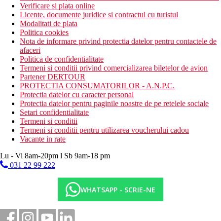
Verificare si plata online
Licente, documente juridice si contractul cu turistul
Modalitati de plata
Politica cookies
Nota de informare privind protectia datelor pentru contactele de
afaceri
Politica de confidentialitate
Termeni si conditii privind comercializarea biletelor de avion
Partener DERTOUR
PROTECTIA CONSUMATORILOR - A.N.P.C.
Protectia datelor cu caracter personal
Protectia datelor pentru paginile noastre de pe retelele sociale
Setari confidentialitate
Termeni si conditii
Termeni si conditii pentru utilizarea voucherului cadou
Vacante in rate
Lu - Vi 8am-20pm l Sb 9am-18 pm
031 22 99 222
WHATSAPP - SCRIE-NE