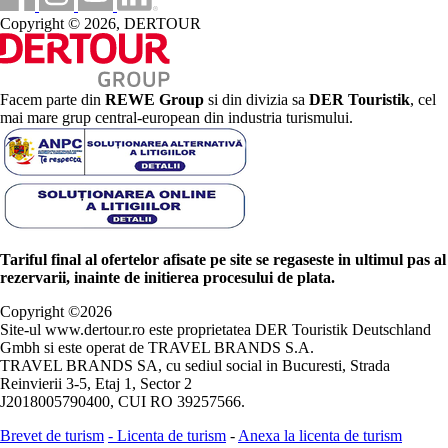
Copyright © 2026, DERTOUR
Facem parte din
REWE Group
si din divizia sa
DER Touristik
, cel
mai mare grup central-european din industria turismului.
Tariful final al ofertelor afisate pe site se regaseste in ultimul pas al
rezervarii, inainte de initierea procesului de plata.
Copyright ©
2026
Site-ul www.dertour.ro este proprietatea DER Touristik Deutschland
Gmbh si este operat de TRAVEL BRANDS S.A.
TRAVEL BRANDS SA, cu sediul social in Bucuresti, Strada
Reinvierii 3-5, Etaj 1, Sector 2
J2018005790400, CUI RO 39257566.
Brevet de turism
-
Licenta de turism
-
Anexa la licenta de turism