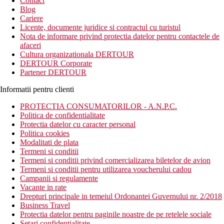
Contact
Blog
Cariere
Licente, documente juridice si contractul cu turistul
Nota de informare privind protectia datelor pentru contactele de
afaceri
Cultura organizationala DERTOUR
DERTOUR Corporate
Partener DERTOUR
Informatii pentru clienti
PROTECTIA CONSUMATORILOR - A.N.P.C.
Politica de confidentialitate
Protectia datelor cu caracter personal
Politica cookies
Modalitati de plata
Termeni si conditii
Termeni si conditii privind comercializarea biletelor de avion
Termeni si conditii pentru utilizarea voucherului cadou
Campanii si regulamente
Vacante in rate
Drepturi principale in temeiul Ordonantei Guvernului nr. 2/2018
Business Travel
Protectia datelor pentru paginile noastre de pe retelele sociale
Setari confidentialitate