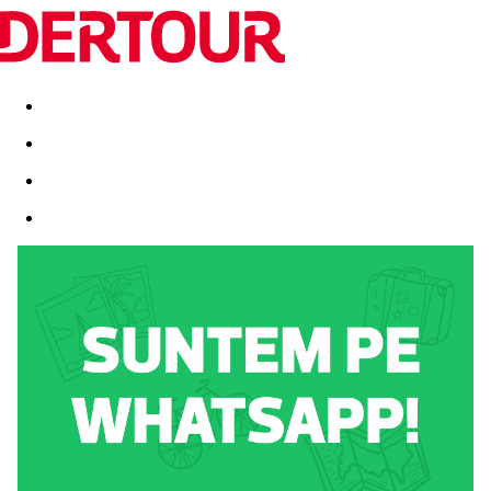
Destinatii
Vacanta perfecta
OFERTE DE NERATAT