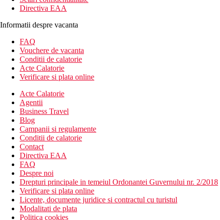
Directiva EAA
Informatii despre vacanta
FAQ
Vouchere de vacanta
Conditii de calatorie
Acte Calatorie
Verificare si plata online
Acte Calatorie
Agentii
Business Travel
Blog
Campanii si regulamente
Conditii de calatorie
Contact
Directiva EAA
FAQ
Despre noi
Drepturi principale in temeiul Ordonantei Guvernului nr. 2/2018
Verificare si plata online
Licente, documente juridice si contractul cu turistul
Modalitati de plata
Politica cookies