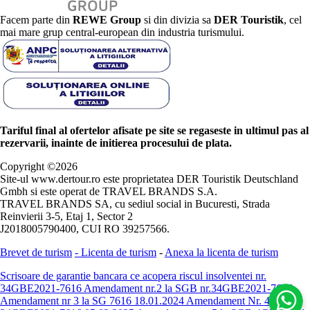
Facem parte din
REWE Group
si din divizia sa
DER Touristik
, cel
mai mare grup central-european din industria turismului.
Tariful final al ofertelor afisate pe site se regaseste in ultimul pas al
rezervarii, inainte de initierea procesului de plata.
Copyright ©
2026
Site-ul www.dertour.ro este proprietatea DER Touristik Deutschland
Gmbh si este operat de TRAVEL BRANDS S.A.
TRAVEL BRANDS SA, cu sediul social in Bucuresti, Strada
Reinvierii 3-5, Etaj 1, Sector 2
J2018005790400, CUI RO 39257566.
Brevet de turism
-
Licenta de turism
-
Anexa la licenta de turism
Scrisoare de garantie bancara ce acopera riscul insolventei nr.
34GBE2021-7616
Amendament nr.2 la SGB nr.34GBE2021-7616
Amendament nr 3 la SG 7616 18.01.2024
Amendament Nr. 4 -