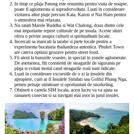
In timp ce plaja Patong este renumita pentru viata de noapte,
poate fi aglomerata si supradezvoltata. Luati in considerare
vizitarea altor plaje precum Kata, Karon si Nai Harn pentru
o atmosfera mai relaxata.
Nu ratati Marele Buddha si Wat Chalong, doua dintre cele
mai importante repere culturale de pe insula. Aceste situri
ofera o privire asupra culturii si spiritualitatii locale.
Incercati sa mancati la tarabe si piete locale pentru a
experimenta bucataria thailandeza autentica. Phuket Town
are cateva optiuni grozave pentru street food.
Fii atent la bunurile voastre, in special in zonele aglomerate.
De asemenea, fiti constienti de steagurile de siguranta pe
plaja si evitati inotul cand steagurile rosii sunt ridicate.
Luati in considerare excursiile de o zi la insulele din
apropiere, cum ar fi Insulele Similan sau Golful Phang Nga,
pentru peisaje uimitoare si oportunitati de snorkeling.
Obtineti o cartela SIM locala, acest lucru va va ajuta sa
ramaneti conectat si sa navigati mai usor in jurul insulei.