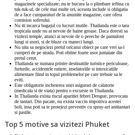
magazinele specializate; nu te bucura la o plimbare ieftina cu
tuk-tuk-ul, de cele mai multe ori, aceasta include si obligatia
de a face cumparaturi de la anumite magazine, care ofera
comision soferului.
Nu iti incarca bagajul cu lucruri inutile. Thailanda este o tara
tropicala unde nu ai nevoie de haine groase. Daca doresti sa
vizitezi temple, atunci ai nevoie de o pereche de pantaloni
lungi si usori, si de bluze cu maneci lungi.
Nu uita sa negociezi pretul oricarui obiect pe care vrei sa-l
cumperi de pe strada. Poti obtine foarte usor jumatate din
pretul cerut.
Thailanda se numara printre destinatiile turistice periculoase,
furturile, accidentele rutiere, inselatoriile si intoxicatiile
alimentare fiind in topul problemelor pe care trebuie sa le
eviti.
Este obligatorie incheierea unei asigurari de calatorie
(medicala si de viata) pentru o excursie in Thailanda.
In Thailanda exista riscul aparitiei febrei Dengue, provocata
de tantari. Din pacate, nu exista vaccin impotriva acestei
boli, insa poti sa te protejezi preventiv cu spray-uri antitantari
si pastile.
Top 5 motive sa vizitezi Phuket