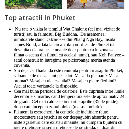
Top atractii in Phuket
Nu rata o vizita la templul Wat Chalong (cel mai vizitat de
turisti) sau la faimosul Big Buddha. De asemenea,
uimitoarele stanci calcaroase din Phang Nga Bay, insula
James Bond, aflata la circa 75km nord-est de Phuket (si
devenita celebra peste noapte doar pentru ca in zona s-a
filmat o scena din filmul cu acelasi nume), sau Koh Panyee –
satul construit in intregime pe picioroange merita atentia
cuvenita.
Stii deja ca Thailanda este renumita pentru masaj. In Phuket,
saloanele de masaj sunt peste tot. Masaj la picioare? Masaj
aromat? Masaj cu ulei esential? Masaj cu pietre fierbinti?
Aici ai toate variantele la dispozitie.
Cea mai buna perioada de calatorie: Este cuprinsa intre lunile
decembrie si martie, cand temperatura este de aproximativ 24
de grade. Cel mai cald este in martie-aprilie (35 de grade),
dupa care incepe sezonul ploios (mai-octombrie).
Fii atent la escrocherii: la centrele de inchiriere (auto,
motoscutere sau jetschi) se cer despagubiri absurde pentru
niste zgarieturi care existau dinainte; nu cumpara bijuterii cu
pietre pretioase si semi-pretioase de pe strada, ci doar din