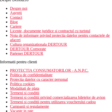
Inscrie-te la
Despre noi
Agentii
newsletter!
Contact
Blog
Cariere
Licente, documente juridice si contractul cu turistul
Nota de informare privind protectia datelor pentru contactele de
afaceri
Cultura organizationala DERTOUR
DERTOUR Corporate
Partener DERTOUR
Informatii pentru clienti
PROTECTIA CONSUMATORILOR - A.N.P.C.
Politica de confidentialitate
Protectia datelor cu caracter personal
Politica cookies
Modalitati de plata
Termeni si conditii
Termeni si conditii privind comercializarea biletelor de avion
Termeni si conditii pentru utilizarea voucherului cadou
Campanii si regulamente
Vacante in rate