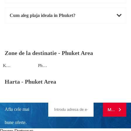
Cum aleg plaja ideala in Phuket?
Zone de la destinatie -
Phuket Area
Ko Racha Yai
Phuket
Harta -
Phuket Area
Afla cele mai
MA ABONE
bune oferte.
Despre Dertour.ro