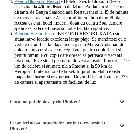
Hotelul Peach Blossom Resort
Peach Blossom Resort
-
este situat la 400 m distanta de Marea Andaman si la 10 m
distanta de Benya Seafood and Restaurant si la 45 de minute
de mers cu masina de Aeroportul International din Phuket.
Acesta este un hotel modern, dotat cu centru Spa, camere
spatioase, sala de fitness si multe facilitati sportive.
BEYOND RESORT KATA este
Beyond Resort Kata
-
situat intr-o locatie excelenta langa plaja. Se mandreste cu o
vedere magnifica la plaja cu nisip si la Marea Andaman de
culoare turcoaz si este conceput atat pentru cupluri, cat si
pentru familiile cu copii care doresc sa petreaca o vacanta
relaxanta. Este situat pe coasta de vest a insulei Phuket, la 10
km de celebra si animata plaja Patong si la 50 km de
Aeroportul International Phuket. In jurul hotelului exista
magazine, baruri si restaurante. Beyond Resort Kata are 275
de camere si apartamente cu facilitati de lux.
Cum ma pot deplasa prin Phuket?
Ce ar trebui sa impachetez pentru o excursie la
Phuket?