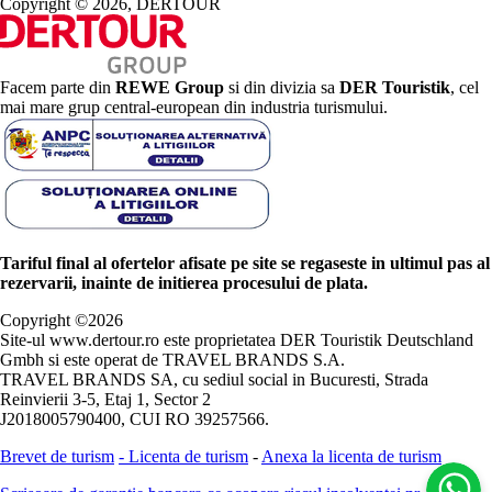
Copyright © 2026, DERTOUR
Facem parte din
REWE Group
si din divizia sa
DER Touristik
, cel
mai mare grup central-european din industria turismului.
Tariful final al ofertelor afisate pe site se regaseste in ultimul pas al
rezervarii, inainte de initierea procesului de plata.
Copyright ©
2026
Site-ul www.dertour.ro este proprietatea DER Touristik Deutschland
Gmbh si este operat de TRAVEL BRANDS S.A.
TRAVEL BRANDS SA, cu sediul social in Bucuresti, Strada
Reinvierii 3-5, Etaj 1, Sector 2
J2018005790400, CUI RO 39257566.
Brevet de turism
-
Licenta de turism
-
Anexa la licenta de turism