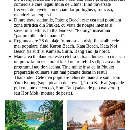
comerciale care legau India de China, fiind traversate
frecvent de navele comerciantilor portughezi, francezi,
olandezi sau englezi.
Dintre toate statiunile, Patong Beach este cea mai populara
zona turistica din Phuket, cu viata de noapte intensa si
suveniruri ieftine. In thailandeza, “Patong” inseamna
“padure plina de bananieri”.
Regiunea are 36 de plaje frumoase cu nisip fin si alb, cele
mai populare fiind Karon Beach, Kata Beach, Kata Noi
Beach (la sud) si Kamala, Surin, Bang Tao (la nord).
Mancarea thailandeza este celebra in toata lumea - o cina sau
un pranz la un restaurant local nu ar trebui sa lipseasca din
programul tau de vacanta. Tine minte insa ca in Phuket
preparatele culinare sunt mai picante decat in restul
Thailandei. Cele mai populare feluri de mancare sunt Tom
Yum Koong (supa picanta de creveti), Tom Ka Kai (supa de
pui cu lapte de cocos), Som Tam (salata de papaya verde)
sau Hor Mok (mousse de peste).