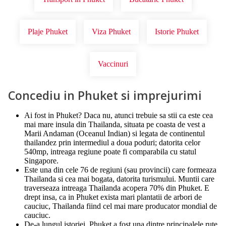
Plaje Phuket
Viza Phuket
Istorie Phuket
Vaccinuri
Concediu in Phuket si imprejurimi
Ai fost in Phuket? Daca nu, atunci trebuie sa stii ca este cea
mai mare insula din Thailanda, situata pe coasta de vest a
Marii Andaman (Oceanul Indian) si legata de continentul
thailandez prin intermediul a doua poduri; datorita celor
540mp, intreaga regiune poate fi comparabila cu statul
Singapore.
Este una din cele 76 de regiuni (sau provincii) care formeaza
Thailanda si cea mai bogata, datorita turismului. Muntii care
traverseaza intreaga Thailanda acopera 70% din Phuket. E
drept insa, ca in Phuket exista mari plantatii de arbori de
cauciuc, Thailanda fiind cel mai mare producator mondial de
cauciuc.
De-a lungul istoriei, Phuket a fost una dintre principalele rute