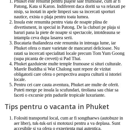
Phuket este renumit pentru plajele sale frumoase, cum ar fi
Patong, Kata si Karon. Indiferent daca doriti sa va relaxati pe
nisip, sa inotati in apele limpezi sau sa incercati sporturi
nautice, exista o plaja pentru toata lumea.
Insula este renumita pentru viata de noapte plina de
divertisment, in special in Patong. De la cluburi pe plaja si
baruri pana la piete de noapte si spectacole, intotdeauna se
intampla ceva dupa lasarea serii.
Bucataria thailandeza este renumita in intreaga lume, iar
Phuket ofera o mare varietate de mancaruri delicioase. Nu
ratati sa incercati specialitati locale precum Tom Yum Goong
(supa picanta de creveti) si Pad Thai.
Phuket gazduieste multe temple frumoase si situri culturale.
Marele Buddha si Wat Chalong sunt repere de vizitat
obligatorii care ofera o perspectiva asupra culturii si istoriei
locale.
Pentru cei care cauta aventura, Phuket are multe de oferit.
Puteti merge pe insula la scufundari, tiroliana sau chiar sa
faceti o excursie prin padurile tropicale luxuriante.
Tips pentru o vacanta in Phuket
Folositi transportul local, cum ar fi songthaews (autobuze in
aer liber), tuk-tuk-uri si mototaxi pentru a va deplasa. Sunt
accesibile si va ofera o experienta mai autentica.