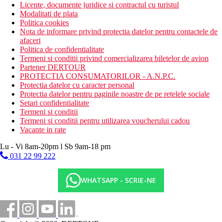
Licente, documente juridice si contractul cu turistul
Modalitati de plata
Politica cookies
Nota de informare privind protectia datelor pentru contactele de
afaceri
Politica de confidentialitate
Termeni si conditii privind comercializarea biletelor de avion
Partener DERTOUR
PROTECTIA CONSUMATORILOR - A.N.P.C.
Protectia datelor cu caracter personal
Protectia datelor pentru paginile noastre de pe retelele sociale
Setari confidentialitate
Termeni si conditii
Termeni si conditii pentru utilizarea voucherului cadou
Vacante in rate
Lu - Vi 8am-20pm l Sb 9am-18 pm
031 22 99 222
WHATSAPP - SCRIE-NE