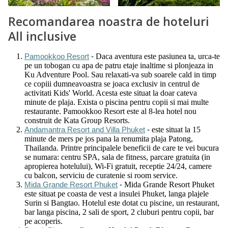
Recomandarea noastra de hoteluri
All inclusive
Daca aventura este pasiunea ta, urca-te
Pamookkoo Resort
-
pe un tobogan cu apa de patru etaje inaltime si plonjeaza in
Ku Adventure Pool. Sau relaxati-va sub soarele cald in timp
ce copiii dumneavoastra se joaca exclusiv in centrul de
activitati Kids' World. Acesta este situat la doar cateva
minute de plaja. Exista o piscina pentru copii si mai multe
restaurante. Pamookkoo Resort este al 8-lea hotel nou
construit de Kata Group Resorts.
este situat la 15
Andamantra Resort and Villa Phuket
-
minute de mers pe jos pana la renumita plaja Patong,
Thailanda. Printre principalele beneficii de care te vei bucura
se numara: centru SPA, sala de fitness, parcare gratuita (in
apropierea hotelului), Wi-Fi gratuit, receptie 24/24, camere
cu balcon, serviciu de curatenie si room service.
Mida Grande Resort Phuket
Mida Grande Resort Phuket
-
este situat pe coasta de vest a insulei Phuket, langa plajele
Surin si Bangtao. Hotelul este dotat cu piscine, un restaurant,
bar langa piscina, 2 sali de sport, 2 cluburi pentru copii, bar
pe acoperis.