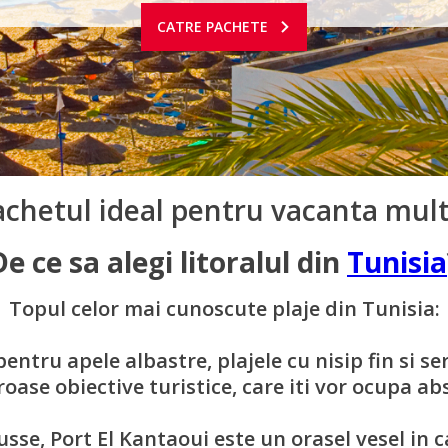
CATRE PACHETE
achetul ideal pentru vacanta mult
De ce sa alegi litoralul din
Tunisia
Topul celor mai cunoscute plaje din Tunisia:
entru apele albastre, plajele cu nisip fin si ser
roase obiective turistice, care iti vor ocupa ab
usse, Port El Kantaoui este un orasel vesel in c