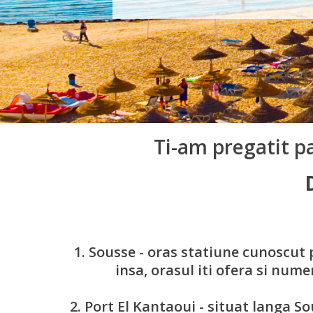
Ti-am pregatit p
1. Sousse - oras statiune cunoscut p
insa, orasul iti ofera si nume
2. Port El Kantaoui - situat langa So