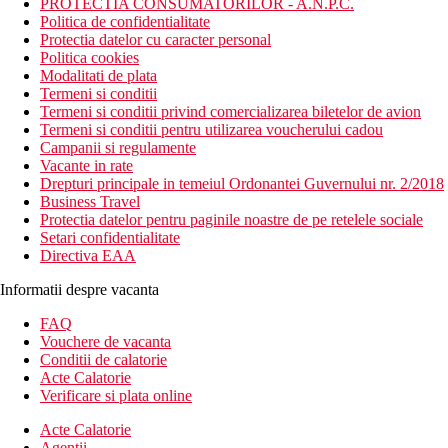
PROTECTIA CONSUMATORILOR - A.N.P.C.
Politica de confidentialitate
Protectia datelor cu caracter personal
Politica cookies
Modalitati de plata
Termeni si conditii
Termeni si conditii privind comercializarea biletelor de avion
Termeni si conditii pentru utilizarea voucherului cadou
Campanii si regulamente
Vacante in rate
Drepturi principale in temeiul Ordonantei Guvernului nr. 2/2018
Business Travel
Protectia datelor pentru paginile noastre de pe retelele sociale
Setari confidentialitate
Directiva EAA
Informatii despre vacanta
FAQ
Vouchere de vacanta
Conditii de calatorie
Acte Calatorie
Verificare si plata online
Acte Calatorie
Agentii