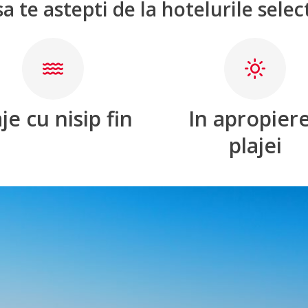
sa te astepti de la hotelurile selec
je cu nisip fin
In apropier
plajei