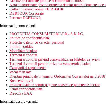
Licente, documente juridice si contractul cu turistul
Nota de informare privind protectia datelor pentru contactele de a
Cultura organizationala DERTOUR
DERTOUR Corporate
Partener DERTOUR
Informatii pentru clienti
PROTECTIA CONSUMATORILOR - A.N.P.C.
Politica de confidentialitate
Protectia datelor cu caracter personal
Politica cookies
Modalitati de plata
Termeni si conditii
Termeni si conditii privind comercializarea biletelor de avion
Termeni si conditii pentru utilizarea voucherului cadou
Campanii si regulamente
Vacante in rate
Drepturi principale in temeiul Ordonantei Guvernului nr. 2/2018
Business Travel
Protectia datelor pentru paginile noastre de pe retelele sociale
Setari confidentialitate
Directiva EAA
Informatii despre vacanta