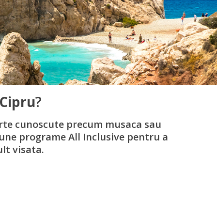
Cipru
?
foarte cunoscute precum musaca sau
bune programe All Inclusive pentru a
lt visata.