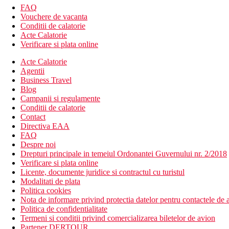
FAQ
Vouchere de vacanta
Conditii de calatorie
Acte Calatorie
Verificare si plata online
Acte Calatorie
Agentii
Business Travel
Blog
Campanii si regulamente
Conditii de calatorie
Contact
Directiva EAA
FAQ
Despre noi
Drepturi principale in temeiul Ordonantei Guvernului nr. 2/2018
Verificare si plata online
Licente, documente juridice si contractul cu turistul
Modalitati de plata
Politica cookies
Nota de informare privind protectia datelor pentru contactele de a
Politica de confidentialitate
Termeni si conditii privind comercializarea biletelor de avion
Partener DERTOUR