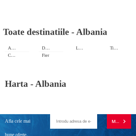
Toate destinatiile -
Albania
Albania de Sud
Durrës
Lezhë
Tirana
Continentala
Fier
Harta -
Albania
Afla cele mai
MA ABONE
bune oferte.