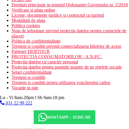
Drepturi principale in temeiul Ordonantei Guvernului nr. 2/2018
Verificare si plata online
Licente, documente juridice si contractul cu turistul
Modalitati de plata
Politica cookies
Nota de informare privind protectia datelor pentru contactele de
afaceri
Politica de confidentialitate
Termeni si conditii privind comercializarea biletelor de avion
Partener DERTOUR
PROTECTIA CONSUMATORILOR - A.N.P.C.
Protectia datelor cu caracter personal
Protectia datelor pentru paginile noastre de pe retelele sociale
Setari confidentialitate
Termeni si conditii
Termeni si conditii pentru utilizarea voucherului cadou
Vacante in rate
Lu - Vi 8am-20pm l Sb 9am-18 pm
031 22 99 222
WHATSAPP - SCRIE-NE