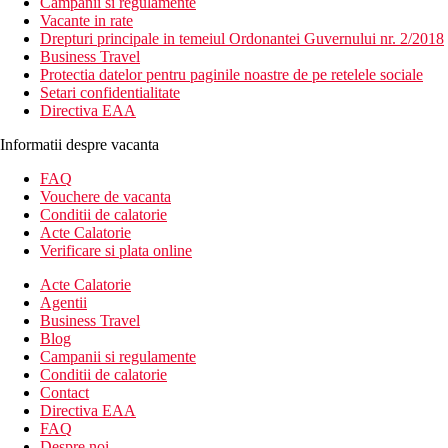
Campanii si regulamente
Vacante in rate
Drepturi principale in temeiul Ordonantei Guvernului nr. 2/2018
Business Travel
Protectia datelor pentru paginile noastre de pe retelele sociale
Setari confidentialitate
Directiva EAA
Informatii despre vacanta
FAQ
Vouchere de vacanta
Conditii de calatorie
Acte Calatorie
Verificare si plata online
Acte Calatorie
Agentii
Business Travel
Blog
Campanii si regulamente
Conditii de calatorie
Contact
Directiva EAA
FAQ
Despre noi