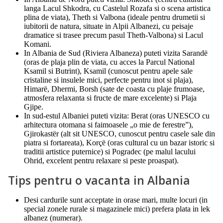
langa Lacul Shkodra, cu Castelul Rozafa si o scena artistica
plina de viata), Theth si Valbona (ideale pentru drumetii si
iubitorii de natura, situate in Alpii Albanezi, cu peisaje
dramatice si trasee precum pasul Theth-Valbona) si Lacul
Komani.
In Albania de Sud (Riviera Albaneza) puteti vizita Sarandë
(oras de plaja plin de viata, cu acces la Parcul National
Ksamil si Butrint), Ksamil (cunoscut pentru apele sale
cristaline si insulele mici, perfecte pentru inot si plaja),
Himarë, Dhermi, Borsh (sate de coasta cu plaje frumoase,
atmosfera relaxanta si fructe de mare excelente) si Plaja
Gjipe.
In sud-estul Albaniei puteti vizita: Berat (oras UNESCO cu
arhitectura otomana si faimoasele „o mie de ferestre”),
Gjirokastër (alt sit UNESCO, cunoscut pentru casele sale din
piatra si fortareata), Korçë (oras cultural cu un bazar istoric si
traditii artistice puternice) si Pogradec (pe malul lacului
Ohrid, excelent pentru relaxare si peste proaspat).
Tips pentru o vacanta in Albania
Desi cardurile sunt acceptate in orase mari, multe locuri (in
special zonele rurale si magazinele mici) prefera plata in lek
albanez (numerar).