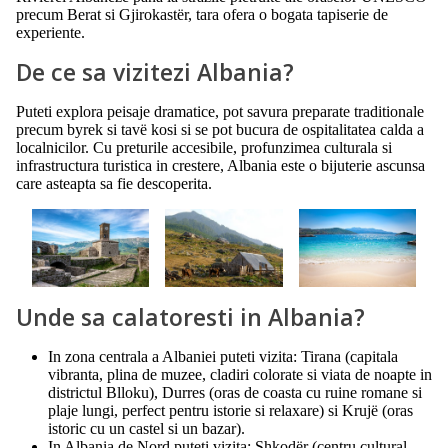
precum Berat si Gjirokastër, tara ofera o bogata tapiserie de
experiente.
De ce sa vizitezi Albania?
Puteti explora peisaje dramatice, pot savura preparate traditionale
precum byrek si tavë kosi si se pot bucura de ospitalitatea calda a
localnicilor. Cu preturile accesibile, profunzimea culturala si
infrastructura turistica in crestere, Albania este o bijuterie ascunsa
care asteapta sa fie descoperita.
Unde sa calatoresti in Albania?
In zona centrala a Albaniei puteti vizita: Tirana (capitala
vibranta, plina de muzee, cladiri colorate si viata de noapte in
districtul Blloku), Durres (oras de coasta cu ruine romane si
plaje lungi, perfect pentru istorie si relaxare) si Krujë (oras
istoric cu un castel si un bazar).
In Albania de Nord puteti vizita: Shkodër (centru cultural