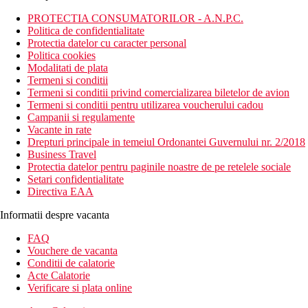
PROTECTIA CONSUMATORILOR - A.N.P.C.
Politica de confidentialitate
Protectia datelor cu caracter personal
Politica cookies
Modalitati de plata
Termeni si conditii
Termeni si conditii privind comercializarea biletelor de avion
Termeni si conditii pentru utilizarea voucherului cadou
Campanii si regulamente
Vacante in rate
Drepturi principale in temeiul Ordonantei Guvernului nr. 2/2018
Business Travel
Protectia datelor pentru paginile noastre de pe retelele sociale
Setari confidentialitate
Directiva EAA
Informatii despre vacanta
FAQ
Vouchere de vacanta
Conditii de calatorie
Acte Calatorie
Verificare si plata online