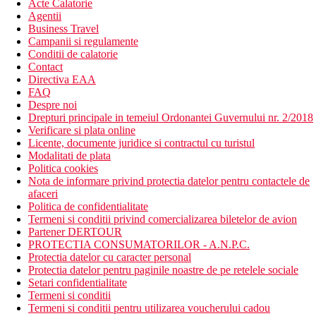
Acte Calatorie
Agentii
Business Travel
Campanii si regulamente
Conditii de calatorie
Contact
Directiva EAA
FAQ
Despre noi
Drepturi principale in temeiul Ordonantei Guvernului nr. 2/2018
Verificare si plata online
Licente, documente juridice si contractul cu turistul
Modalitati de plata
Politica cookies
Nota de informare privind protectia datelor pentru contactele de
afaceri
Politica de confidentialitate
Termeni si conditii privind comercializarea biletelor de avion
Partener DERTOUR
PROTECTIA CONSUMATORILOR - A.N.P.C.
Protectia datelor cu caracter personal
Protectia datelor pentru paginile noastre de pe retelele sociale
Setari confidentialitate
Termeni si conditii
Termeni si conditii pentru utilizarea voucherului cadou