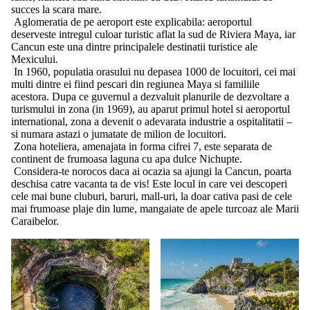
succes la scara mare.
Aglomeratia de pe aeroport este explicabila: aeroportul
deserveste intregul culoar turistic aflat la sud de Riviera Maya, iar
Cancun este una dintre principalele destinatii turistice ale
Mexicului.
In 1960, populatia orasului nu depasea 1000 de locuitori, cei mai
multi dintre ei fiind pescari din regiunea Maya si familiile
acestora. Dupa ce guvernul a dezvaluit planurile de dezvoltare a
turismului in zona (in 1969), au aparut primul hotel si aeroportul
international, zona a devenit o adevarata industrie a ospitalitatii –
si numara astazi o jumatate de milion de locuitori.
Zona hoteliera, amenajata in forma cifrei 7, este separata de
continent de frumoasa laguna cu apa dulce Nichupte.
Considera-te norocos daca ai ocazia sa ajungi la Cancun, poarta
deschisa catre vacanta ta de vis! Este locul in care vei descoperi
cele mai bune cluburi, baruri, mall-uri, la doar cativa pasi de cele
mai frumoase plaje din lume, mangaiate de apele turcoaz ale Marii
Caraibelor.