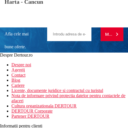
Harta -
Cancun
Afla cele mai
MA ABONE
bune oferte.
Despre Dertour.ro
Inscrie-te la
Despre noi
Agentii
newsletter!
Contact
Blog
Cariere
Licente, documente juridice si contractul cu turistul
Nota de informare privind protectia datelor pentru contactele de
afaceri
Cultura organizationala DERTOUR
DERTOUR Corporate
Partener DERTOUR
Informatii pentru clienti