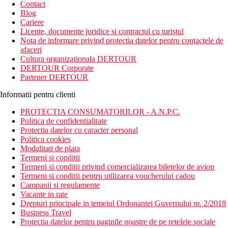
Contact
Blog
Cariere
Licente, documente juridice si contractul cu turistul
Nota de informare privind protectia datelor pentru contactele de
afaceri
Cultura organizationala DERTOUR
DERTOUR Corporate
Partener DERTOUR
Informatii pentru clienti
PROTECTIA CONSUMATORILOR - A.N.P.C.
Politica de confidentialitate
Protectia datelor cu caracter personal
Politica cookies
Modalitati de plata
Termeni si conditii
Termeni si conditii privind comercializarea biletelor de avion
Termeni si conditii pentru utilizarea voucherului cadou
Campanii si regulamente
Vacante in rate
Drepturi principale in temeiul Ordonantei Guvernului nr. 2/2018
Business Travel
Protectia datelor pentru paginile noastre de pe retelele sociale