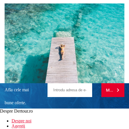
Afla cele mai
MA ABONE
bune oferte.
Despre Dertour.ro
Inscrie-te la
Despre noi
Agentii
newsletter!