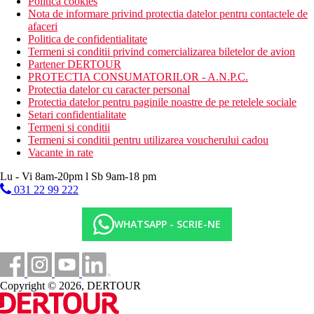
Politica cookies
Nota de informare privind protectia datelor pentru contactele de
afaceri
Politica de confidentialitate
Termeni si conditii privind comercializarea biletelor de avion
Partener DERTOUR
PROTECTIA CONSUMATORILOR - A.N.P.C.
Protectia datelor cu caracter personal
Protectia datelor pentru paginile noastre de pe retelele sociale
Setari confidentialitate
Termeni si conditii
Termeni si conditii pentru utilizarea voucherului cadou
Vacante in rate
Lu - Vi 8am-20pm l Sb 9am-18 pm
031 22 99 222
WHATSAPP - SCRIE-NE
Copyright © 2026, DERTOUR