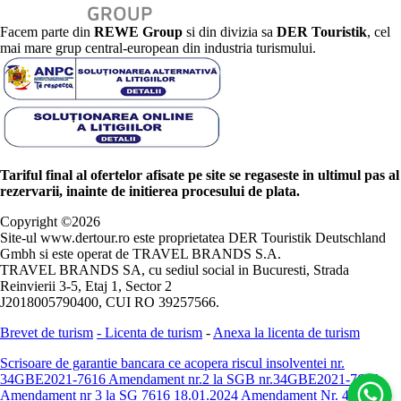
Facem parte din
REWE Group
si din divizia sa
DER Touristik
, cel
mai mare grup central-european din industria turismului.
Tariful final al ofertelor afisate pe site se regaseste in ultimul pas al
rezervarii, inainte de initierea procesului de plata.
Copyright ©
2026
Site-ul www.dertour.ro este proprietatea DER Touristik Deutschland
Gmbh si este operat de TRAVEL BRANDS S.A.
TRAVEL BRANDS SA, cu sediul social in Bucuresti, Strada
Reinvierii 3-5, Etaj 1, Sector 2
J2018005790400, CUI RO 39257566.
Brevet de turism
-
Licenta de turism
-
Anexa la licenta de turism
Scrisoare de garantie bancara ce acopera riscul insolventei nr.
34GBE2021-7616
Amendament nr.2 la SGB nr.34GBE2021-7616
Amendament nr 3 la SG 7616 18.01.2024
Amendament Nr. 4 -