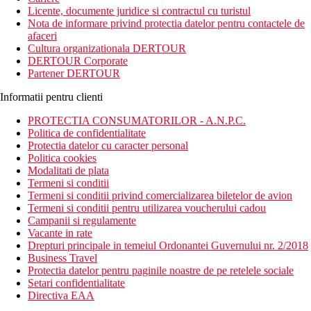
Licente, documente juridice si contractul cu turistul
Nota de informare privind protectia datelor pentru contactele de
afaceri
Cultura organizationala DERTOUR
DERTOUR Corporate
Partener DERTOUR
Informatii pentru clienti
PROTECTIA CONSUMATORILOR - A.N.P.C.
Politica de confidentialitate
Protectia datelor cu caracter personal
Politica cookies
Modalitati de plata
Termeni si conditii
Termeni si conditii privind comercializarea biletelor de avion
Termeni si conditii pentru utilizarea voucherului cadou
Campanii si regulamente
Vacante in rate
Drepturi principale in temeiul Ordonantei Guvernului nr. 2/2018
Business Travel
Protectia datelor pentru paginile noastre de pe retelele sociale
Setari confidentialitate
Directiva EAA