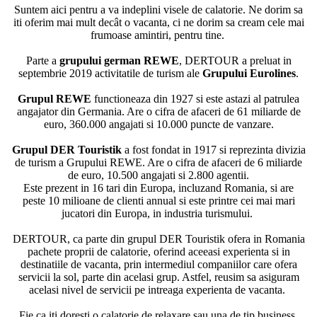
Suntem aici pentru a va indeplini visele de calatorie. Ne dorim sa
iti oferim mai mult decât o vacanta, ci ne dorim sa cream cele mai
frumoase amintiri, pentru tine.
Parte a
grupului german REWE
, DERTOUR a preluat in
septembrie 2019 activitatile de turism ale
Grupului Eurolines
.
Grupul REWE
functioneaza din 1927 si este astazi al patrulea
angajator din Germania. Are o cifra de afaceri de 61 miliarde de
euro, 360.000 angajati si 10.000 puncte de vanzare.
Grupul DER Touristik
a fost fondat in 1917 si reprezinta divizia
de turism a Grupului REWE. Are o cifra de afaceri de 6 miliarde
de euro, 10.500 angajati si 2.800 agentii.
Este prezent in 16 tari din Europa, incluzand Romania, si are
peste 10 milioane de clienti annual si este printre cei mai mari
jucatori din Europa, in industria turismului.
DERTOUR, ca parte din grupul DER Touristik ofera in Romania
pachete proprii de calatorie, oferind aceeasi experienta si in
destinatiile de vacanta, prin intermediul companiilor care ofera
servicii la sol, parte din acelasi grup. Astfel, reusim sa asiguram
acelasi nivel de servicii pe intreaga experienta de vacanta.
Fie ca iti doresti o calatorie de relaxare sau una de tip business,