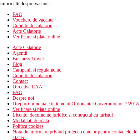
Informatii despre vacanta
FAQ
Vouchere de vacanta
Conditii de calatorie
Acte Calatorie
Verificare si plata online
Acte Calatorie
Agentii
Business Travel
Blog
Campanii si regulamente
Conditii de calatorie
Contact
Directiva EAA
FAQ
Despre noi
Drepturi principale in temeiul Ordonantei Guvernului nr. 2/2018
Verificare si plata online
Licente, documente juridice si contractul cu turistul
Modalitati de plata
Politica cookies
Nota de informare privind protectia datelor pentru contactele de
afaceri