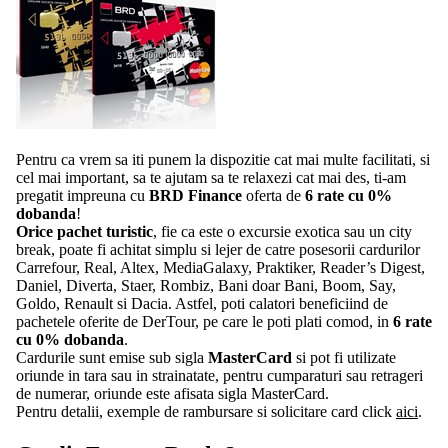
Pentru ca vrem sa iti punem la dispozitie cat mai multe facilitati, si
cel mai important, sa te ajutam sa te relaxezi cat mai des, ti-am
pregatit impreuna cu
BRD Finance
oferta de
6 rate cu 0%
dobanda
!
Orice pachet turistic
, fie ca este o excursie exotica sau un city
break, poate fi achitat simplu si lejer de catre posesorii cardurilor
Carrefour, Real, Altex, MediaGalaxy, Praktiker, Reader’s Digest,
Daniel, Diverta, Staer, Rombiz, Bani doar Bani, Boom, Say,
Goldo, Renault si Dacia. Astfel, poti calatori beneficiind de
pachetele oferite de DerTour, pe care le poti plati comod, in
6 rate
cu 0% dobanda
.
Cardurile sunt emise sub sigla
MasterCard
si pot fi utilizate
oriunde in tara sau in strainatate, pentru cumparaturi sau retrageri
de numerar, oriunde este afisata sigla MasterCard.
Pentru detalii, exemple de rambursare si solicitare card click
aici
.