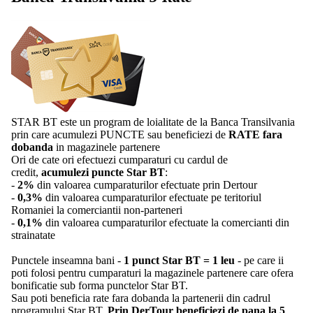
STAR BT este un program de loialitate de la Banca Transilvania
prin care acumulezi PUNCTE sau beneficiezi de
RATE fara
dobanda
in magazinele partenere
Ori de cate ori efectuezi cumparaturi cu cardul de
credit,
acumulezi puncte Star BT
:
-
2%
din valoarea cumparaturilor efectuate prin Dertour
-
0,3%
din valoarea cumparaturilor efectuate pe teritoriul
Romaniei la comerciantii non-parteneri
-
0,1%
din valoarea cumparaturilor efectuate la comercianti din
strainatate
Punctele inseamna bani -
1 punct Star BT = 1 leu
- pe care ii
poti folosi pentru cumparaturi la magazinele partenere care ofera
bonificatie sub forma punctelor Star BT.
Sau poti beneficia rate fara dobanda la partenerii din cadrul
programului Star BT.
Prin DerTour beneficiezi de pana la 5