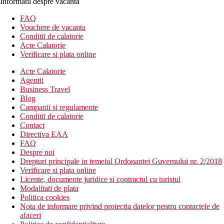
Informatii despre vacanta
FAQ
Vouchere de vacanta
Conditii de calatorie
Acte Calatorie
Verificare si plata online
Acte Calatorie
Agentii
Business Travel
Blog
Campanii si regulamente
Conditii de calatorie
Contact
Directiva EAA
FAQ
Despre noi
Drepturi principale in temeiul Ordonantei Guvernului nr. 2/2018
Verificare si plata online
Licente, documente juridice si contractul cu turistul
Modalitati de plata
Politica cookies
Nota de informare privind protectia datelor pentru contactele de
afaceri