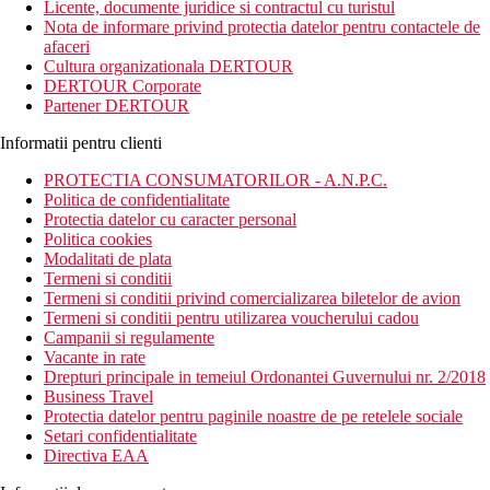
Licente, documente juridice si contractul cu turistul
Nota de informare privind protectia datelor pentru contactele de
afaceri
Cultura organizationala DERTOUR
DERTOUR Corporate
Partener DERTOUR
Informatii pentru clienti
PROTECTIA CONSUMATORILOR - A.N.P.C.
Politica de confidentialitate
Protectia datelor cu caracter personal
Politica cookies
Modalitati de plata
Termeni si conditii
Termeni si conditii privind comercializarea biletelor de avion
Termeni si conditii pentru utilizarea voucherului cadou
Campanii si regulamente
Vacante in rate
Drepturi principale in temeiul Ordonantei Guvernului nr. 2/2018
Business Travel
Protectia datelor pentru paginile noastre de pe retelele sociale
Setari confidentialitate
Directiva EAA