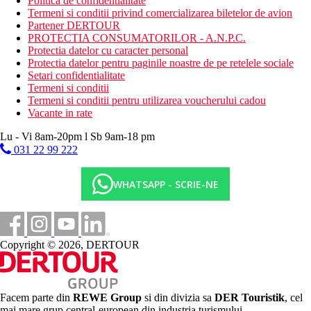
Politica de confidentialitate
Termeni si conditii privind comercializarea biletelor de avion
Partener DERTOUR
PROTECTIA CONSUMATORILOR - A.N.P.C.
Protectia datelor cu caracter personal
Protectia datelor pentru paginile noastre de pe retelele sociale
Setari confidentialitate
Termeni si conditii
Termeni si conditii pentru utilizarea voucherului cadou
Vacante in rate
Lu - Vi 8am-20pm l Sb 9am-18 pm
031 22 99 222
WHATSAPP - SCRIE-NE
Copyright © 2026, DERTOUR
Facem parte din
REWE Group
si din divizia sa
DER Touristik
, cel
mai mare grup central-european din industria turismului.