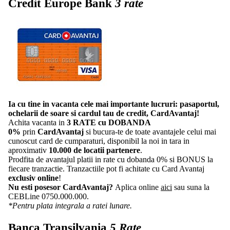
Credit Europe Bank
3 rate
Ia cu tine in vacanta cele mai importante lucruri: pasaportul,
ochelarii de soare si cardul tau de credit, CardAvantaj!
Achita vacanta in
3 RATE cu DOBANDA
0%
prin
CardAvantaj
si bucura-te de toate avantajele celui mai
cunoscut card de cumparaturi, disponibil la noi in tara in
aproximativ
10.000 de locatii partenere
.
Prodfita de avantajul platii in rate cu dobanda 0% si BONUS la
fiecare tranzactie. Tranzactiile pot fi achitate cu Card Avantaj
exclusiv online
!
Nu esti posesor CardAvantaj?
Aplica online
aici
sau suna la
CEBLine 0750.000.000.
*Pentru plata integrala a ratei lunare.
Banca Transilvania
5 Rate