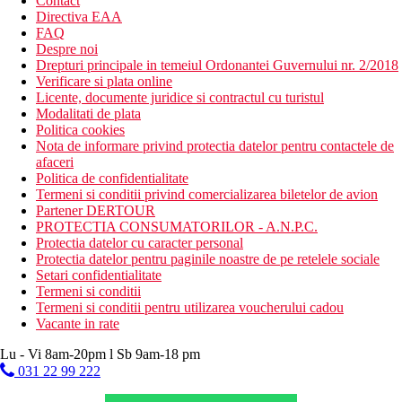
Contact
Directiva EAA
FAQ
Despre noi
Drepturi principale in temeiul Ordonantei Guvernului nr. 2/2018
Verificare si plata online
Licente, documente juridice si contractul cu turistul
Modalitati de plata
Politica cookies
Nota de informare privind protectia datelor pentru contactele de
afaceri
Politica de confidentialitate
Termeni si conditii privind comercializarea biletelor de avion
Partener DERTOUR
PROTECTIA CONSUMATORILOR - A.N.P.C.
Protectia datelor cu caracter personal
Protectia datelor pentru paginile noastre de pe retelele sociale
Setari confidentialitate
Termeni si conditii
Termeni si conditii pentru utilizarea voucherului cadou
Vacante in rate
Lu - Vi 8am-20pm l Sb 9am-18 pm
031 22 99 222