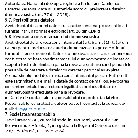
Autoritatea Nationala de Supraveghere a Prelucrarii Datelor cu
Caracter Personal daca nu sunteti de acord cu prelucrarea datelor
dumneavoastra (art. 77 din GDPR).
5.7. Portabilitatea datelor
Aveti dreptul de a primi datele cu caracter personal pe care ni le-ati
furnizat intr-un format electronic (art. 20 din GDPR).
5.8. Revocarea consimtamantului dumneavoastra
Aveti dreptul de a revoca consimtamantul (art. 6 alin. (1) lit. (a) din
GDPR) pentru prelucrarea datelor dumneavoastra pe care ni le-ati
furnizat in orice moment. Datele dumneavoastra cu caracter personal
vor fi sterse pe baza consimtamantului dumneavoastra de indata ce
scopul a fost indeplinit sau pana la revocare si atunci cand perioadele
prealabile de pastrare a datelor cu caracter personal au expirat.
Cel mai simplu mod de a revoca consimtamantul pe care l-ati oferit
este sa trimiteti un e-mail la datele de contact de mai jos. Revocarea
consimtamantului nu afecteaza legalitatea prelucrarii datelor
dumneavoastra efectuate pana la revocare.
6. Datele de contact ale responsabilului cu protectia datelor
Responsabilul cu protectia datelor poate fi contactat la adresa de-
mail:
dpo@dertour.ro
.
7. Societatea responsabila
Travel Brands S.A., cu sediul social in Bucuresti, Sectorul 2, Str.
Reinvierii nr. 3 – 5, etaj 1, inregistrata la Registrul Comertului cu nr.
J40/5790/2018, CUI 39257566