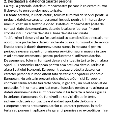
2. Destinatari ai datelor cu caracter personal
Ca regula generala, datele dumneavoastra pe care le colectam nu vor
fi dezvaluite persoanelor neautorizate.
Cu toate acestea, in unele cazuri, folosim furnizori de servicii pentru a
prelucra datele cu caracter personal, inclusiv pentru trimiterea de e-
mailuri, chat-uri si telefonie video. Datele dumneavoastra (date de
contact, date de comunicare, date de localizare (adresa IP) sunt
stocate intr-un centru de date si baze de date securizate.
Toti furnizorii de servicii au fost selectati cu atentie si fac obiectul unor
acorduri de protectie a datelor incheiate cu noi. Furnizorilor de servicii
li se da acces la datele dumneavoastra numai in masura si pentru
perioada necesara pentru furnizarea serviciilor sau in masura in care
v-ati dat consimtamantul pentru prelucrarea si utilizarea datelor.
De asemenea, folosim furnizori de servicii situati in tari terte din afara
Spatiului Economic European pentru a va prelucra datele. Tarile din
afara Spatiului Economic European trateaza protectia datelor cu
caracter personal in mod diferit fata de tarile din Spatiul Economic
European. Nu exista in prezent nicio decizie a Comisiei Europene
conform careia aceste tari terte ofera, in general, un nivel adecvat de
protectie. Prin urmare, am luat masuri speciale pentru a ne asigura ca
datele dumneavoastra sunt prelucrate in tarile terte la fel de sigur ca
in Uniunea Europeana. Cu furnizorii de servicii din tarile terte,
incheiem clauzele contractuale standard aprobate de Comisia
Europene pentru prelucrarea datelor cu caracter personal in tarile
terte sau punem in aplicare alte garantii permise sau exceptii permise