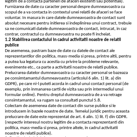
legitim de a contacta parteneri de afaceri existenti sau potentiali).
Furnizarea de date cu caracter personal despre dumneavoastra cu
scopul de a va contacta in contextul unei relatii de afaceri se face
voluntar. In masura in care datele dumneavoastra de contact sunt
absolut necesare pentru initierea si indeplinirea unui contract, trebuie
sa ne comunicati datele dumneavoastra de contact, intrucat, in caz
contrar, contractul cu dumneavoastra nu poate fi incheiat.
1.2 Stabilirea contactului in cadrul activitatii noastre de relatii
publice
De asemenea, pastram baze de date cu datele de contact ale
reprezentantilor din politica, mass-media si presa, printre altii, pentru
a putea lua legatura cu acestia cu privire la probleme relevante,
evenimente etc., ca parte a activitatii noastre de relatii publice.
Prelucrarea datelor dumneavoastra cu caracter personal se bazeaza
pe consimtamantul dumneavoastra (articolul 6 alin. 1) lit. a) din
GDPR), pe care ni-l puteti acorda in cadrul unui contact personal (de
exemplu, prin inmanarea cartii de vizita sau prin intermediul unui
formular online). Pentru dreptul dumneavoastra de a va retrage
consimtamantul, va rugam sa consultati punctul 5.8.
Colectam de asemenea date de contact din surse publice si le
introducem in bazele noastre de date. Temeiul juridic pentru aceasta
prelucrare de date este reprezentat de art. 6 alin. 1) lit. f) din GDPR.
(respectiv interesul nostru legitim de a contacta reprezentanti din
politica, mass-media si presa, printre altele, in cadrul activitatii
noastre de relatii publice).