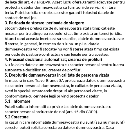
de lege din art. 49 al GDPR. Acest lucru ofera garantii adecvate pentru
protectia datelor dumneavoastra cu furnizorii de servicii din tara
terta. Puteti solicita o copie a acestor garantii folosind datele de
contact de mai jos.
3. Perioada de stocare; perioade de stergere
Stocam datele prelucrate de dumneavoastra atata timp cat este
necesar pentru atingerea scopului si cat timp exista un temei juridic.
Atunci cand aceasta inceteaza sa se aplice, datele dumneavoastra vor
fi sterse, in general, in termen de 1 luna. In plus, datele
dumneavoastra vor fi stocate/nu vor fi sterse atata timp cat exista
perioade de pastrare contractuale sau legale pentru acestea.
4. Procesul decizional automatizat; crearea de profiluri
Nu folosim datele dumneavoastra cu caracter personal pentru luarea
automata a deciziilor sau crearea de profiluri.
5. Drepturile dumneavoastra in calitate de persoana vizata
In masura in care Travel Brands SA prelucreaza datele dumneavoastra
cu caracter personal, dumneavoastra, in calitate de persoana vizata,
aveti in special urmatoarele drepturi ale persoanei vizate, in
conformitate cu cerintele legii privind protectia datelor.
5.1. Informare
Puteti solicita informatii cu privire la datele dumneavoastra cu
caracter personal prelucrate de noi (art. 15 din GDPR).
5.2 Corectare
In cazul in care informatiile dumneavoastra nu sunt (sau nu mai sunt)
corecte, puteti solicita corectarea datelor dumneavoastra. Daca