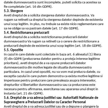
datele dumneavoastra sunt incomplete, puteti solicita ca acestea sa
fie completate (art. 16 din GDPR).
5.3. Stergere
Aveti dreptul de a solicita stergerea datelor dumneavoastra. Va
rugam sa retineti ca dreptul la stergerea datelor depinde de existenta
unui scop legitim. In plus, nu trebuie sa existe nicio reglementare care
sa ne oblige sa va pastram datele (art. 17 din GDPR).
5.4. Restrictionarea prelucrarii
Aveti dreptul de a solicita restrictionarea prelucrarii datelor
dumneavoastra Va rugam sa retineti ca o cerere de restrictionare a
prelucrarii depinde de existenta unui scop legitim (art. 18 din GDPR).
5.5. Opozitie
In cazul in care datele sunt colectate in baza art. 6 alineatul (1) litera
(f) din GDPR (prelucrarea datelor pentru a proteja interese legitime
prioritare), aveti dreptul de a va opune prelucrarii datelor
dumneavoastra din motive legate de situatia dumneavoastra
particulara. In cazul unei opozitii, nu va vom mai prelucra datele, cu
exceptia cazului in care putem demonstra ca exista motive legitime si
imperioase pentru prelucrare care prevaleaza asupra intereselor,
drepturilor si libertatilor dumneavoastra sau ca prelucrarea este
necesara pentru afirmarea, exercitarea sau apararea unui drept in
instanta (art. 21 din GDPR).
5.6. Dreptul de a va adresa justitiei sau Autoritatii Nationale de
Supraveghere a Prelucrarii Datelor cu Caracter Personal
Aveti dreptul de a va adresa justitiei sau de a depune o plangere la