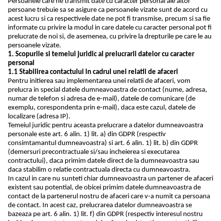
Persoanele care ne transmit date cu caracter personal ale altor
persoane trebuie sa se asigure ca persoanele vizate sunt de acord cu
acest lucru si ca respectivele date ne pot fi transmise, precum si sa fie
informate cu privire la modul in care datele cu caracter personal pot fi
prelucrate de noi si, de asemenea, cu privire la drepturile pe care le au
persoanele vizate.
1. Scopurile si temeiul juridic al prelucrarii datelor cu caracter
personal
1.1 Stabilirea contactului in cadrul unei relatii de afaceri
Pentru initierea sau implementarea unei relatii de afaceri, vom
prelucra in special datele dumneavoastra de contact (nume, adresa,
numar de telefon si adresa de e-mail), datele de comunicare (de
exemplu, corespondenta prin e-mail), daca este cazul, datele de
localizare (adresa IP).
Temeiul juridic pentru aceasta prelucrare a datelor dumneavoastra
personale este art. 6 alin. 1) lit. a) din GDPR (respectiv
consimtamantul dumneavoastra) si art. 6 alin. 1) lit. b) din GDPR
(demersuri precontractuale si/sau incheierea si executarea
contractului), daca primim datele direct de la dumneavoastra sau
daca stabilim o relatie contractuala directa cu dumneavoastra.
In cazul in care nu sunteti chiar dumneavoastra un partener de afaceri
existent sau potential, de obicei primim datele dumneavoastra de
contact de la partenerul nostru de afaceri care v-a numit ca persoana
de contact. In acest caz, prelucrarea datelor dumneavoastra se
bazeaza pe art. 6 alin. 1) lit. f) din GDPR (respectiv interesul nostru