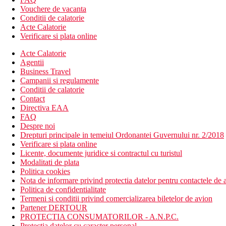
Vouchere de vacanta
Conditii de calatorie
Acte Calatorie
Verificare si plata online
Acte Calatorie
Agentii
Business Travel
Campanii si regulamente
Conditii de calatorie
Contact
Directiva EAA
FAQ
Despre noi
Drepturi principale in temeiul Ordonantei Guvernului nr. 2/2018
Verificare si plata online
Licente, documente juridice si contractul cu turistul
Modalitati de plata
Politica cookies
Nota de informare privind protectia datelor pentru contactele de a
Politica de confidentialitate
Termeni si conditii privind comercializarea biletelor de avion
Partener DERTOUR
PROTECTIA CONSUMATORILOR - A.N.P.C.
Protectia datelor cu caracter personal