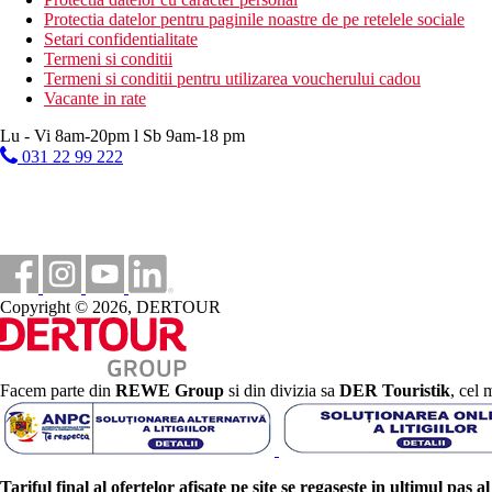
Protectia datelor pentru paginile noastre de pe retelele sociale
Setari confidentialitate
Termeni si conditii
Termeni si conditii pentru utilizarea voucherului cadou
Vacante in rate
Lu - Vi 8am-20pm l Sb 9am-18 pm
031 22 99 222
Copyright © 2026, DERTOUR
Facem parte din
REWE Group
si din divizia sa
DER Touristik
, cel 
Tariful final al ofertelor afisate pe site se regaseste in ultimul pas a