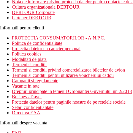
Nota de informare privind protectia datelor pentru contactele de a
Cultura organizationala DERTOUR
DERTOUR Corporate
Partener DERTOUR
Informatii pentru clienti
PROTECTIA CONSUMATORILOR - A.N.P.C.
Politica de confidentialitate
Protectia datelor cu caracter personal
Politica cookies
Modalitati de plata
Termeni si conditii
Termeni si conditii privind comercializarea biletelor de avion
Termeni si conditii pentru utilizarea voucherului cadou
Campanii si regulamente
Vacante in rate
Drepturi principale in temeiul Ordonantei Guvernului nr. 2/2018
Business Travel
Protectia datelor pentru paginile noastre de pe retelele sociale
Setari confidentialitate
Directiva EAA
Informatii despre vacanta
FAQ