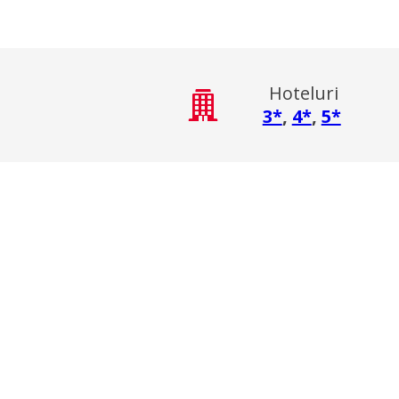
Hoteluri
3*
,
4*
,
5*