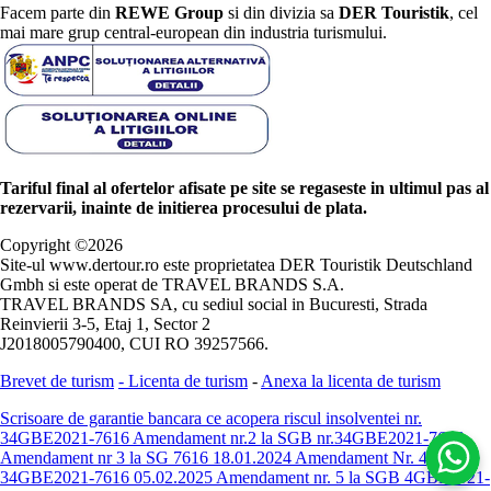
Facem parte din
REWE Group
si din divizia sa
DER Touristik
, cel
mai mare grup central-european din industria turismului.
Tariful final al ofertelor afisate pe site se regaseste in ultimul pas al
rezervarii, inainte de initierea procesului de plata.
Copyright ©
2026
Site-ul www.dertour.ro este proprietatea DER Touristik Deutschland
Gmbh si este operat de TRAVEL BRANDS S.A.
TRAVEL BRANDS SA, cu sediul social in Bucuresti, Strada
Reinvierii 3-5, Etaj 1, Sector 2
J2018005790400, CUI RO 39257566.
Brevet de turism
-
Licenta de turism
-
Anexa la licenta de turism
Scrisoare de garantie bancara ce acopera riscul insolventei nr.
34GBE2021-7616
Amendament nr.2 la SGB nr.34GBE2021-7616
Amendament nr 3 la SG 7616 18.01.2024
Amendament Nr. 4 -
34GBE2021-7616 05.02.2025
Amendament nr. 5 la SGB 4GBE2021-