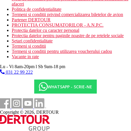
afaceri
Politica de confidentialitate
Termeni si conditii privind comercializarea biletelor de avion
Partener DERTOUR
PROTECTIA CONSUMATORILOR - A.N.P.C.
Protectia datelor cu caracter personal
Protectia datelor pentru paginile noastre de pe retelele sociale
Setari confidentialitate
Termeni si conditii
Termeni si conditii pentru utilizarea voucherului cadou
Vacante in rate
Lu - Vi 8am-20pm l Sb 9am-18 pm
031 22 99 222
WHATSAPP - SCRIE-NE
Copyright © 2026, DERTOUR