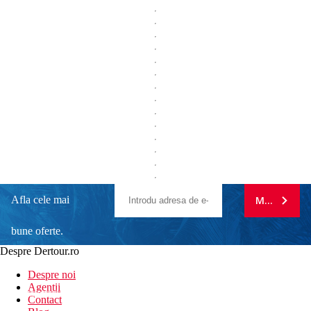
Afla cele mai
MA ABONE
bune oferte.
Despre Dertour.ro
Inscrie-te la
Despre noi
Agentii
newsletter!
Contact