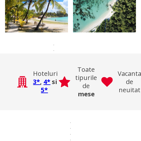
Toate
Hoteluri
Vacant
tipurile
3*
,
4*
si
de
de
5*
neuitat
mese