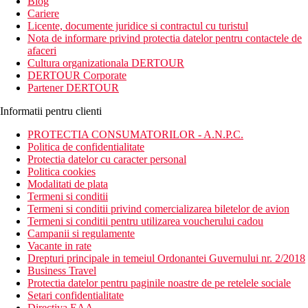
Blog
Cariere
Licente, documente juridice si contractul cu turistul
Nota de informare privind protectia datelor pentru contactele de
afaceri
Cultura organizationala DERTOUR
DERTOUR Corporate
Partener DERTOUR
Informatii pentru clienti
PROTECTIA CONSUMATORILOR - A.N.P.C.
Politica de confidentialitate
Protectia datelor cu caracter personal
Politica cookies
Modalitati de plata
Termeni si conditii
Termeni si conditii privind comercializarea biletelor de avion
Termeni si conditii pentru utilizarea voucherului cadou
Campanii si regulamente
Vacante in rate
Drepturi principale in temeiul Ordonantei Guvernului nr. 2/2018
Business Travel
Protectia datelor pentru paginile noastre de pe retelele sociale
Setari confidentialitate
Directiva EAA