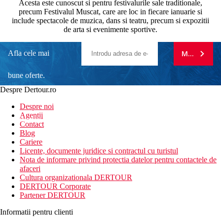
Acesta este cunoscut si pentru festivalurile sale traditionale,
precum Festivalul Muscat, care are loc in fiecare ianuarie si
include spectacole de muzica, dans si teatru, precum si expozitii
de arta si evenimente sportive.
Afla cele mai
MA ABONE
bune oferte.
Despre Dertour.ro
Inscrie-te la
Despre noi
Agentii
newsletter!
Contact
Blog
Cariere
Licente, documente juridice si contractul cu turistul
Nota de informare privind protectia datelor pentru contactele de
afaceri
Cultura organizationala DERTOUR
DERTOUR Corporate
Partener DERTOUR
Informatii pentru clienti