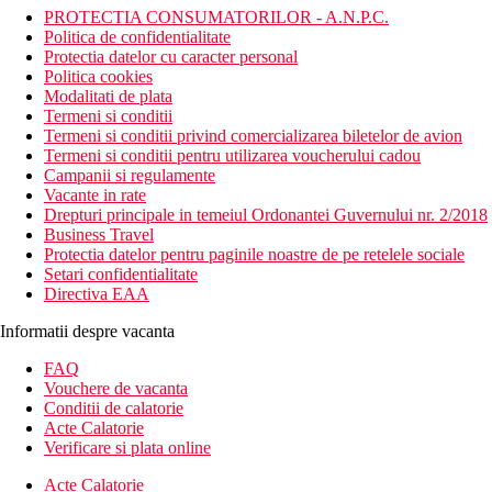
PROTECTIA CONSUMATORILOR - A.N.P.C.
Politica de confidentialitate
Protectia datelor cu caracter personal
Politica cookies
Modalitati de plata
Termeni si conditii
Termeni si conditii privind comercializarea biletelor de avion
Termeni si conditii pentru utilizarea voucherului cadou
Campanii si regulamente
Vacante in rate
Drepturi principale in temeiul Ordonantei Guvernului nr. 2/2018
Business Travel
Protectia datelor pentru paginile noastre de pe retelele sociale
Setari confidentialitate
Directiva EAA
Informatii despre vacanta
FAQ
Vouchere de vacanta
Conditii de calatorie
Acte Calatorie
Verificare si plata online
Acte Calatorie