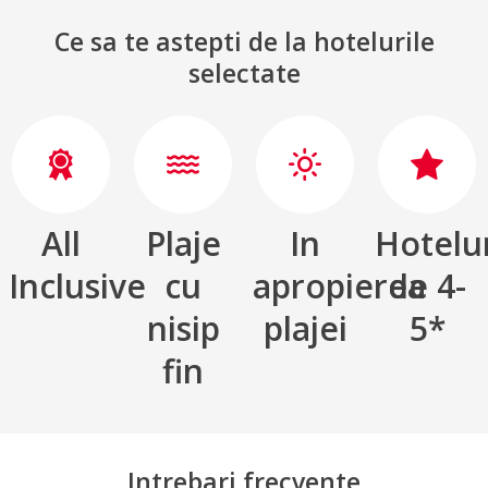
Ce sa te astepti de la hotelurile
selectate
All
Plaje
In
Hotelu
Inclusive
cu
apropierea
de 4-
nisip
plajei
5*
fin
Intrebari frecvente