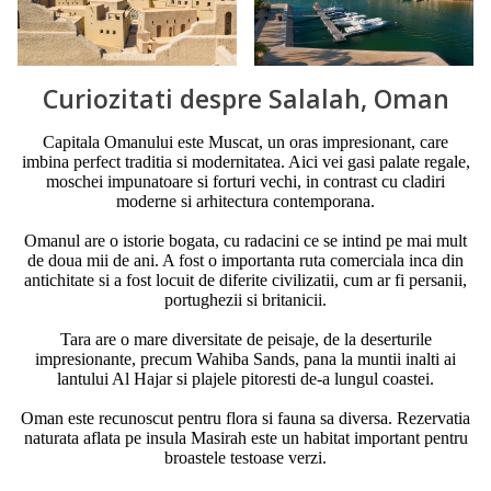
Curiozitati despre Salalah, Oman
Capitala Omanului este Muscat, un oras impresionant, care
imbina perfect traditia si modernitatea. Aici vei gasi palate regale,
moschei impunatoare si forturi vechi, in contrast cu cladiri
moderne si arhitectura contemporana.
Omanul are o istorie bogata, cu radacini ce se intind pe mai mult
de doua mii de ani. A fost o importanta ruta comerciala inca din
antichitate si a fost locuit de diferite civilizatii, cum ar fi persanii,
portughezii si britanicii.
Tara are o mare diversitate de peisaje, de la deserturile
impresionante, precum Wahiba Sands, pana la muntii inalti ai
lantului Al Hajar si plajele pitoresti de-a lungul coastei.
Oman este recunoscut pentru flora si fauna sa diversa. Rezervatia
naturata aflata pe insula Masirah este un habitat important pentru
broastele testoase verzi.