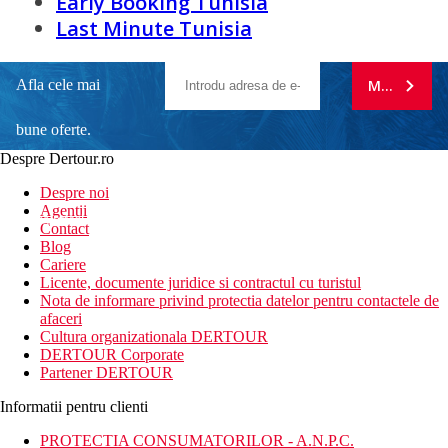
Early Booking Tunisia
Last Minute Tunisia
Afla cele mai
MA ABONE
bune oferte.
Despre Dertour.ro
Inscrie-te la
Despre noi
Agentii
newsletter!
Contact
Blog
Cariere
Licente, documente juridice si contractul cu turistul
Nota de informare privind protectia datelor pentru contactele de
afaceri
Cultura organizationala DERTOUR
DERTOUR Corporate
Partener DERTOUR
Informatii pentru clienti
PROTECTIA CONSUMATORILOR - A.N.P.C.