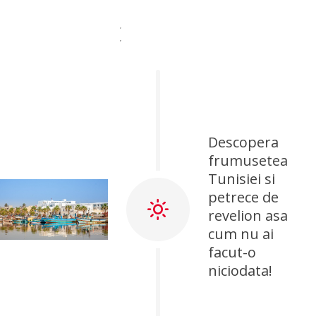
Descopera
frumusetea
Tunisiei si
petrece de
revelion asa
cum nu ai
facut-o
niciodata!