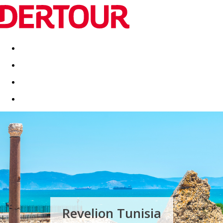
Destinatii
Vacanta perfecta
OFERTE DE NERATAT
Revelion Tunisia