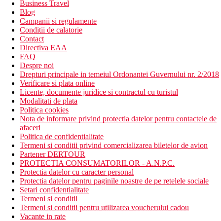
Business Travel
Blog
Campanii si regulamente
Conditii de calatorie
Contact
Directiva EAA
FAQ
Despre noi
Drepturi principale in temeiul Ordonantei Guvernului nr. 2/2018
Verificare si plata online
Licente, documente juridice si contractul cu turistul
Modalitati de plata
Politica cookies
Nota de informare privind protectia datelor pentru contactele de
afaceri
Politica de confidentialitate
Termeni si conditii privind comercializarea biletelor de avion
Partener DERTOUR
PROTECTIA CONSUMATORILOR - A.N.P.C.
Protectia datelor cu caracter personal
Protectia datelor pentru paginile noastre de pe retelele sociale
Setari confidentialitate
Termeni si conditii
Termeni si conditii pentru utilizarea voucherului cadou
Vacante in rate