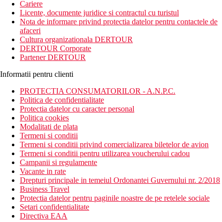
Cariere
Licente, documente juridice si contractul cu turistul
Nota de informare privind protectia datelor pentru contactele de
afaceri
Cultura organizationala DERTOUR
DERTOUR Corporate
Partener DERTOUR
Informatii pentru clienti
PROTECTIA CONSUMATORILOR - A.N.P.C.
Politica de confidentialitate
Protectia datelor cu caracter personal
Politica cookies
Modalitati de plata
Termeni si conditii
Termeni si conditii privind comercializarea biletelor de avion
Termeni si conditii pentru utilizarea voucherului cadou
Campanii si regulamente
Vacante in rate
Drepturi principale in temeiul Ordonantei Guvernului nr. 2/2018
Business Travel
Protectia datelor pentru paginile noastre de pe retelele sociale
Setari confidentialitate
Directiva EAA