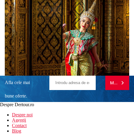
Afla cele mai
MA ABONE
bune oferte.
Despre Dertour.ro
Inscrie-te la
Despre noi
Agentii
newsletter!
Contact
Blog