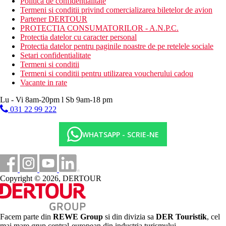
Politica de confidentialitate
Termeni si conditii privind comercializarea biletelor de avion
Partener DERTOUR
PROTECTIA CONSUMATORILOR - A.N.P.C.
Protectia datelor cu caracter personal
Protectia datelor pentru paginile noastre de pe retelele sociale
Setari confidentialitate
Termeni si conditii
Termeni si conditii pentru utilizarea voucherului cadou
Vacante in rate
Lu - Vi 8am-20pm l Sb 9am-18 pm
031 22 99 222
WHATSAPP - SCRIE-NE
Copyright © 2026, DERTOUR
Facem parte din
REWE Group
si din divizia sa
DER Touristik
, cel
mai mare grup central-european din industria turismului.