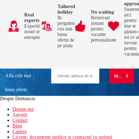
appro
Tailored
Sunte
holiday
No waiting
Real
aici
Iti
Rezervari
experts
pentru
pregatim
instant
Expertii
tine te
cea mai
pentru
nostri te
ajutam 
buna
vacante
asteapta
tot ce a
oferta de
personalizate
nevoie
pe piata
pentru
vacanta
Afla cele mai
MA ABONE
bune oferte.
Despre Dertour.ro
Inscrie-te la
Despre noi
Agentii
newsletter!
Contact
Blog
Cariere
Licente, documente juridice si contractul cu turistul