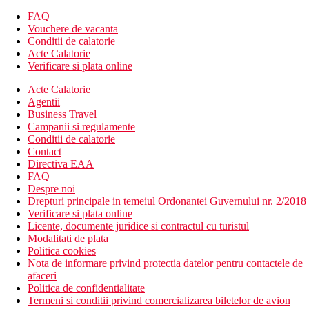
FAQ
Vouchere de vacanta
Conditii de calatorie
Acte Calatorie
Verificare si plata online
Acte Calatorie
Agentii
Business Travel
Campanii si regulamente
Conditii de calatorie
Contact
Directiva EAA
FAQ
Despre noi
Drepturi principale in temeiul Ordonantei Guvernului nr. 2/2018
Verificare si plata online
Licente, documente juridice si contractul cu turistul
Modalitati de plata
Politica cookies
Nota de informare privind protectia datelor pentru contactele de
afaceri
Politica de confidentialitate
Termeni si conditii privind comercializarea biletelor de avion