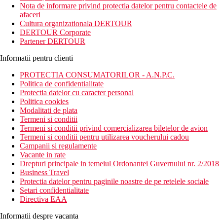
Nota de informare privind protectia datelor pentru contactele de
afaceri
Cultura organizationala DERTOUR
DERTOUR Corporate
Partener DERTOUR
Informatii pentru clienti
PROTECTIA CONSUMATORILOR - A.N.P.C.
Politica de confidentialitate
Protectia datelor cu caracter personal
Politica cookies
Modalitati de plata
Termeni si conditii
Termeni si conditii privind comercializarea biletelor de avion
Termeni si conditii pentru utilizarea voucherului cadou
Campanii si regulamente
Vacante in rate
Drepturi principale in temeiul Ordonantei Guvernului nr. 2/2018
Business Travel
Protectia datelor pentru paginile noastre de pe retelele sociale
Setari confidentialitate
Directiva EAA
Informatii despre vacanta