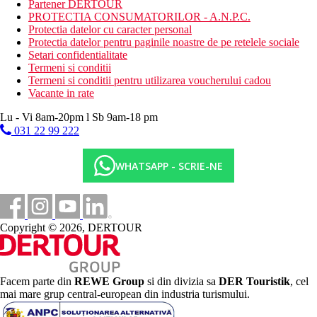
Partener DERTOUR
PROTECTIA CONSUMATORILOR - A.N.P.C.
Protectia datelor cu caracter personal
Protectia datelor pentru paginile noastre de pe retelele sociale
Setari confidentialitate
Termeni si conditii
Termeni si conditii pentru utilizarea voucherului cadou
Vacante in rate
Lu - Vi 8am-20pm l Sb 9am-18 pm
031 22 99 222
WHATSAPP - SCRIE-NE
Copyright © 2026, DERTOUR
Facem parte din
REWE Group
si din divizia sa
DER Touristik
, cel
mai mare grup central-european din industria turismului.