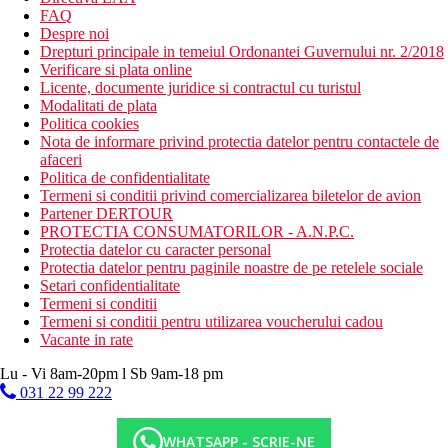
FAQ
Despre noi
Drepturi principale in temeiul Ordonantei Guvernului nr. 2/2018
Verificare si plata online
Licente, documente juridice si contractul cu turistul
Modalitati de plata
Politica cookies
Nota de informare privind protectia datelor pentru contactele de
afaceri
Politica de confidentialitate
Termeni si conditii privind comercializarea biletelor de avion
Partener DERTOUR
PROTECTIA CONSUMATORILOR - A.N.P.C.
Protectia datelor cu caracter personal
Protectia datelor pentru paginile noastre de pe retelele sociale
Setari confidentialitate
Termeni si conditii
Termeni si conditii pentru utilizarea voucherului cadou
Vacante in rate
Lu - Vi 8am-20pm l Sb 9am-18 pm
031 22 99 222
WHATSAPP - SCRIE-NE