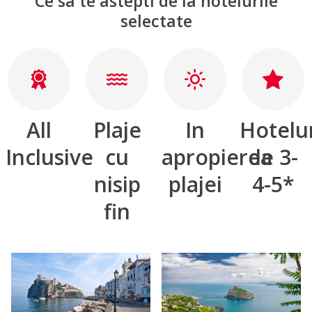
Ce sa te astepti de la hotelurile
selectate
All
Plaje
In
Hotelu
Inclusive
cu
apropierea
de 3-
nisip
plajei
4-5*
fin