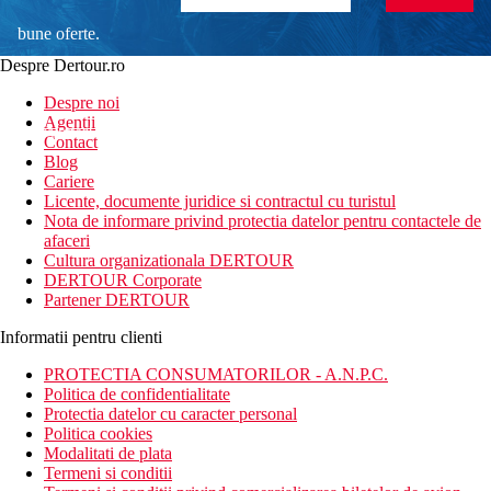
bune oferte.
Despre Dertour.ro
Inscrie-te la
Despre noi
Agentii
newsletter!
Contact
Blog
Cariere
Licente, documente juridice si contractul cu turistul
Nota de informare privind protectia datelor pentru contactele de
afaceri
Cultura organizationala DERTOUR
DERTOUR Corporate
Partener DERTOUR
Informatii pentru clienti
PROTECTIA CONSUMATORILOR - A.N.P.C.
Politica de confidentialitate
Protectia datelor cu caracter personal
Politica cookies
Modalitati de plata
Termeni si conditii