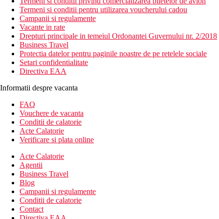
Termeni si conditii privind comercializarea biletelor de avion
Termeni si conditii pentru utilizarea voucherului cadou
Campanii si regulamente
Vacante in rate
Drepturi principale in temeiul Ordonantei Guvernului nr. 2/2018
Business Travel
Protectia datelor pentru paginile noastre de pe retelele sociale
Setari confidentialitate
Directiva EAA
Informatii despre vacanta
FAQ
Vouchere de vacanta
Conditii de calatorie
Acte Calatorie
Verificare si plata online
Acte Calatorie
Agentii
Business Travel
Blog
Campanii si regulamente
Conditii de calatorie
Contact
Directiva EAA