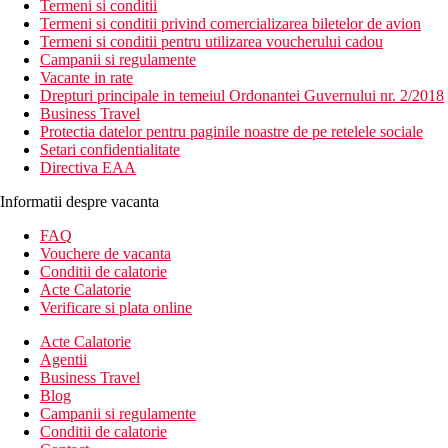
Termeni si conditii
Termeni si conditii privind comercializarea biletelor de avion
Termeni si conditii pentru utilizarea voucherului cadou
Campanii si regulamente
Vacante in rate
Drepturi principale in temeiul Ordonantei Guvernului nr. 2/2018
Business Travel
Protectia datelor pentru paginile noastre de pe retelele sociale
Setari confidentialitate
Directiva EAA
Informatii despre vacanta
FAQ
Vouchere de vacanta
Conditii de calatorie
Acte Calatorie
Verificare si plata online
Acte Calatorie
Agentii
Business Travel
Blog
Campanii si regulamente
Conditii de calatorie