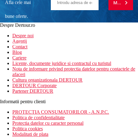
Afla cele mai
MA ABONE
bune oferte.
Despre Dertour.ro
Inscrie-te la
Despre noi
Agentii
newsletter!
Contact
Blog
Cariere
Licente, documente juridice si contractul cu turistul
Nota de informare privind protectia datelor pentru contactele de
afaceri
Cultura organizationala DERTOUR
DERTOUR Corporate
Partener DERTOUR
Informatii pentru clienti
PROTECTIA CONSUMATORILOR - A.N.P.C.
Politica de confidentialitate
Protectia datelor cu caracter personal
Politica cookies
Modalitati de plata