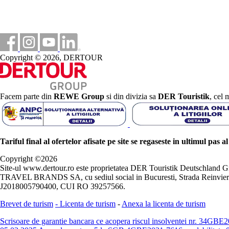
Copyright © 2026, DERTOUR
Facem parte din
REWE Group
si din divizia sa
DER Touristik
, cel 
Tariful final al ofertelor afisate pe site se regaseste in ultimul pas a
Copyright ©
2026
Site-ul www.dertour.ro este proprietatea DER Touristik Deutschla
TRAVEL BRANDS SA, cu sediul social in Bucuresti, Strada Reinvierii 
J2018005790400, CUI RO 39257566.
Brevet de turism
-
Licenta de turism
-
Anexa la licenta de turism
Scrisoare de garantie bancara ce acopera riscul insolventei nr. 34GB