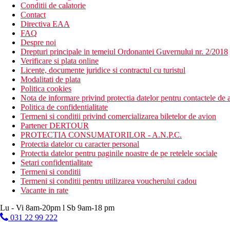
Conditii de calatorie
Contact
Directiva EAA
FAQ
Despre noi
Drepturi principale in temeiul Ordonantei Guvernului nr. 2/2018
Verificare si plata online
Licente, documente juridice si contractul cu turistul
Modalitati de plata
Politica cookies
Nota de informare privind protectia datelor pentru contactele de a
Politica de confidentialitate
Termeni si conditii privind comercializarea biletelor de avion
Partener DERTOUR
PROTECTIA CONSUMATORILOR - A.N.P.C.
Protectia datelor cu caracter personal
Protectia datelor pentru paginile noastre de pe retelele sociale
Setari confidentialitate
Termeni si conditii
Termeni si conditii pentru utilizarea voucherului cadou
Vacante in rate
Lu - Vi 8am-20pm l Sb 9am-18 pm
031 22 99 222