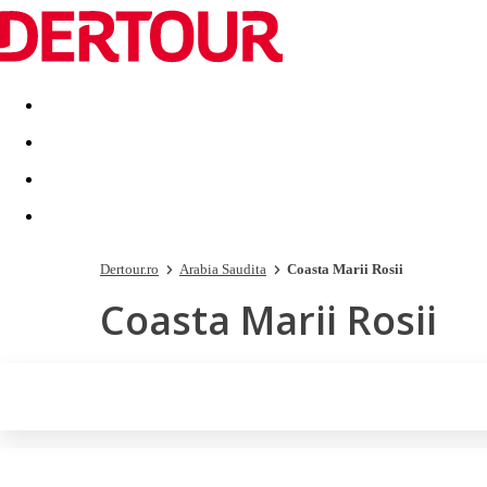
Destinatii
Vacanta perfecta
OFERTE DE NERATAT
Dertour.ro
Arabia Saudita
Coasta Marii Rosii
Coasta Marii Rosii