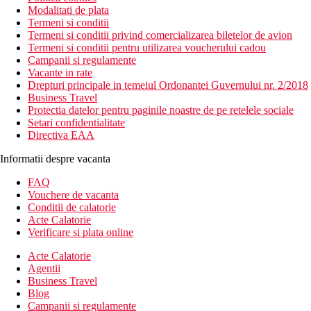
Modalitati de plata
Termeni si conditii
Termeni si conditii privind comercializarea biletelor de avion
Termeni si conditii pentru utilizarea voucherului cadou
Campanii si regulamente
Vacante in rate
Drepturi principale in temeiul Ordonantei Guvernului nr. 2/2018
Business Travel
Protectia datelor pentru paginile noastre de pe retelele sociale
Setari confidentialitate
Directiva EAA
Informatii despre vacanta
FAQ
Vouchere de vacanta
Conditii de calatorie
Acte Calatorie
Verificare si plata online
Acte Calatorie
Agentii
Business Travel
Blog
Campanii si regulamente