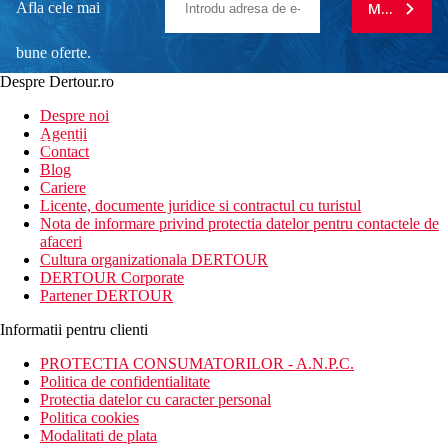
Afla cele mai
MA ABONE
bune oferte.
Despre Dertour.ro
Inscrie-te la
Despre noi
Agentii
newsletter!
Contact
Blog
Cariere
Licente, documente juridice si contractul cu turistul
Nota de informare privind protectia datelor pentru contactele de
afaceri
Cultura organizationala DERTOUR
DERTOUR Corporate
Partener DERTOUR
Informatii pentru clienti
PROTECTIA CONSUMATORILOR - A.N.P.C.
Politica de confidentialitate
Protectia datelor cu caracter personal
Politica cookies
Modalitati de plata