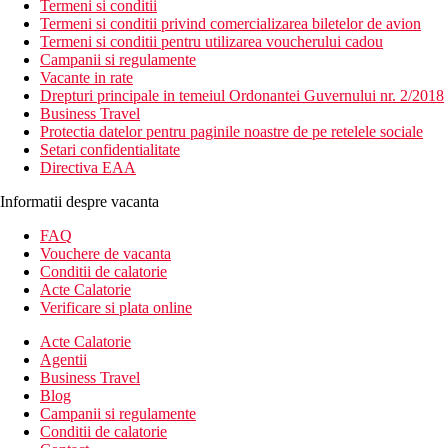
Termeni si conditii
Termeni si conditii privind comercializarea biletelor de avion
Termeni si conditii pentru utilizarea voucherului cadou
Campanii si regulamente
Vacante in rate
Drepturi principale in temeiul Ordonantei Guvernului nr. 2/2018
Business Travel
Protectia datelor pentru paginile noastre de pe retelele sociale
Setari confidentialitate
Directiva EAA
Informatii despre vacanta
FAQ
Vouchere de vacanta
Conditii de calatorie
Acte Calatorie
Verificare si plata online
Acte Calatorie
Agentii
Business Travel
Blog
Campanii si regulamente
Conditii de calatorie