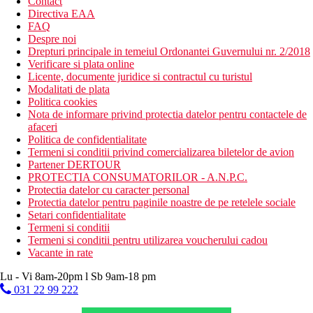
Contact
Directiva EAA
FAQ
Despre noi
Drepturi principale in temeiul Ordonantei Guvernului nr. 2/2018
Verificare si plata online
Licente, documente juridice si contractul cu turistul
Modalitati de plata
Politica cookies
Nota de informare privind protectia datelor pentru contactele de
afaceri
Politica de confidentialitate
Termeni si conditii privind comercializarea biletelor de avion
Partener DERTOUR
PROTECTIA CONSUMATORILOR - A.N.P.C.
Protectia datelor cu caracter personal
Protectia datelor pentru paginile noastre de pe retelele sociale
Setari confidentialitate
Termeni si conditii
Termeni si conditii pentru utilizarea voucherului cadou
Vacante in rate
Lu - Vi 8am-20pm l Sb 9am-18 pm
031 22 99 222