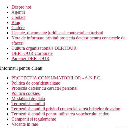
Inscrie-te la
Despre noi
Agentii
newsletter!
Contact
Blog
Cariere
Licente, documente juridice si contractul cu turistul
Nota de informare privind protectia datelor pentru contactele de
afaceri
Cultura organizationala DERTOUR
DERTOUR Corporate
Partener DERTOUR
Informatii pentru clienti
PROTECTIA CONSUMATORILOR - A.N.P.C.
Politica de confidentialitate
Protectia datelor cu caracter personal
Politica cookies
Modalitati de plata
Termeni si conditii
Termeni si conditii privind comercializarea biletelor de avion
Termeni si conditii pentru utilizarea voucherului cadou
Campanii si regulamente
Vacante in rate