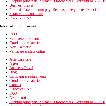
Drepturi principale in temeiul Ordonantei Guvernului nr. 2/2018
Business Travel
Protectia datelor pentru paginile noastre de pe retelele sociale
Setari confidentialitate
Directiva EAA
Informatii despre vacanta
FAQ
Vouchere de vacanta
Conditii de calatorie
Acte Calatorie
Verificare si plata online
Acte Calatorie
Agentii
Business Travel
Blog
Campanii si regulamente
Conditii de calatorie
Contact
Directiva EAA
FAQ
Despre noi
Drepturi principale in temeiul Ordonantei Guvernului nr. 2/2018