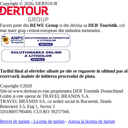
Copyright © 2026, DERTOUR
Facem parte din
REWE Group
si din divizia sa
DER Touristik
, cel
mai mare grup central-european din industria turismului.
Tariful final al ofertelor afisate pe site se regaseste in ultimul pas al
rezervarii, inainte de initierea procesului de plata.
Copyright ©
2026
Site-ul www.dertour.ro este proprietatea DER Touristik Deutschland
Gmbh si este operat de TRAVEL BRANDS S.A.
TRAVEL BRANDS SA, cu sediul social in Bucuresti, Strada
Reinvierii 3-5, Etaj 1, Sector 2
J2018005790400, CUI RO 39257566.
Brevet de turism
-
Licenta de turism
-
Anexa la licenta de turism