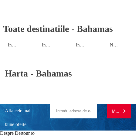
Toate destinatiile -
Bahamas
Insula principala
Insulele de Est
Insulele de Nord
New Providence
Harta -
Bahamas
Afla cele mai
MA ABONE
bune oferte.
Despre Dertour.ro