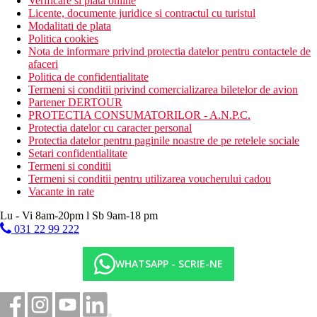
Verificare si plata online
Licente, documente juridice si contractul cu turistul
Modalitati de plata
Politica cookies
Nota de informare privind protectia datelor pentru contactele de
afaceri
Politica de confidentialitate
Termeni si conditii privind comercializarea biletelor de avion
Partener DERTOUR
PROTECTIA CONSUMATORILOR - A.N.P.C.
Protectia datelor cu caracter personal
Protectia datelor pentru paginile noastre de pe retelele sociale
Setari confidentialitate
Termeni si conditii
Termeni si conditii pentru utilizarea voucherului cadou
Vacante in rate
Lu - Vi 8am-20pm l Sb 9am-18 pm
031 22 99 222
WHATSAPP - SCRIE-NE