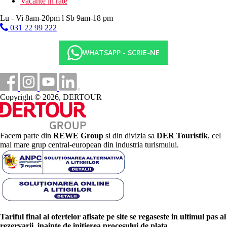
Vacante in rate
Lu - Vi 8am-20pm l Sb 9am-18 pm
031 22 99 222
WHATSAPP - SCRIE-NE
Copyright © 2026, DERTOUR
Facem parte din
REWE Group
si din divizia sa
DER Touristik
, cel
mai mare grup central-european din industria turismului.
Tariful final al ofertelor afisate pe site se regaseste in ultimul pas al
rezervarii, inainte de initierea procesului de plata.