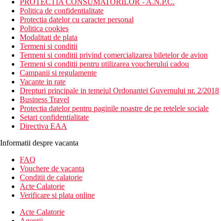
PROTECTIA CONSUMATORILOR - A.N.P.C.
Politica de confidentialitate
Protectia datelor cu caracter personal
Politica cookies
Modalitati de plata
Termeni si conditii
Termeni si conditii privind comercializarea biletelor de avion
Termeni si conditii pentru utilizarea voucherului cadou
Campanii si regulamente
Vacante in rate
Drepturi principale in temeiul Ordonantei Guvernului nr. 2/2018
Business Travel
Protectia datelor pentru paginile noastre de pe retelele sociale
Setari confidentialitate
Directiva EAA
Informatii despre vacanta
FAQ
Vouchere de vacanta
Conditii de calatorie
Acte Calatorie
Verificare si plata online
Acte Calatorie
Agentii