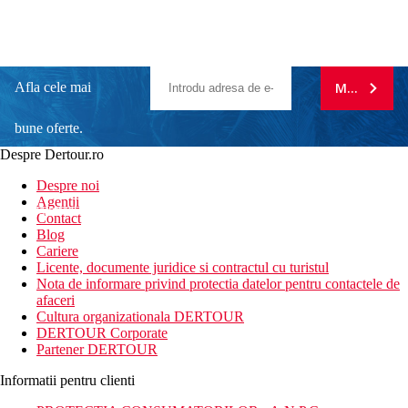
Afla cele mai
MA ABONE
bune oferte.
Despre Dertour.ro
Inscrie-te la
Despre noi
Agentii
newsletter!
Contact
Blog
Cariere
Licente, documente juridice si contractul cu turistul
Nota de informare privind protectia datelor pentru contactele de
afaceri
Cultura organizationala DERTOUR
DERTOUR Corporate
Partener DERTOUR
Informatii pentru clienti