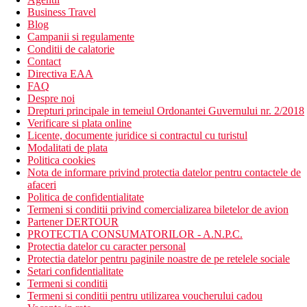
Business Travel
Blog
Campanii si regulamente
Conditii de calatorie
Contact
Directiva EAA
FAQ
Despre noi
Drepturi principale in temeiul Ordonantei Guvernului nr. 2/2018
Verificare si plata online
Licente, documente juridice si contractul cu turistul
Modalitati de plata
Politica cookies
Nota de informare privind protectia datelor pentru contactele de
afaceri
Politica de confidentialitate
Termeni si conditii privind comercializarea biletelor de avion
Partener DERTOUR
PROTECTIA CONSUMATORILOR - A.N.P.C.
Protectia datelor cu caracter personal
Protectia datelor pentru paginile noastre de pe retelele sociale
Setari confidentialitate
Termeni si conditii
Termeni si conditii pentru utilizarea voucherului cadou