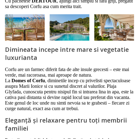
Cu pachetele
DERTOUR
, ajungi aici simplu si fara griji, pregatit
sa descoperi Corfu asa cum merita trait.
Dimineata incepe intre mare si vegetatie
luxurianta
Corfu are un farmec diferit fata de alte insule grecesti – este mai
verde, mai racoroasa, mai aproape de natura.
La
Domes of Corfu
, diminetile incep cu privelisti spectaculoase
asupra Marii Ionice si cu sunetul discret al valurilor. Plaja
Glyfada, cunoscuta pentru nisipul fin si intrarea lina in apa, este la
cativa pasi distanta si devine rapid locul tau preferat din vacanta.
Este genul de loc unde nu simti nevoia sa te grabesti – fiecare zi
curge natural, exact asa cum ar trebui.
Eleganță și relaxare pentru toți membrii
familiei