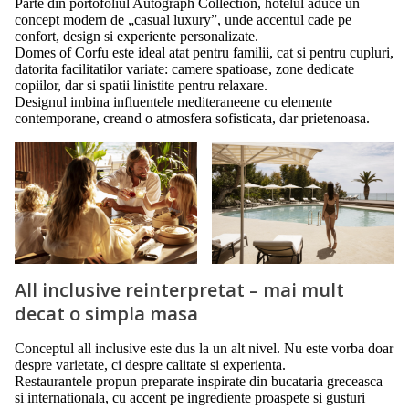
Parte din portofoliul Autograph Collection, hotelul aduce un
concept modern de „casual luxury”, unde accentul cade pe
confort, design si experiente personalizate.
Domes of Corfu este ideal atat pentru familii, cat si pentru cupluri,
datorita facilitatilor variate: camere spatioase, zone dedicate
copiilor, dar si spatii linistite pentru relaxare.
Designul imbina influentele mediteraneene cu elemente
contemporane, creand o atmosfera sofisticata, dar prietenoasa.
All inclusive reinterpretat – mai mult
decat o simpla masa
Conceptul all inclusive este dus la un alt nivel. Nu este vorba doar
despre varietate, ci despre calitate si experienta.
Restaurantele propun preparate inspirate din bucataria greceasca
si internationala, cu accent pe ingrediente proaspete si gusturi