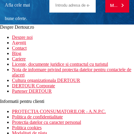
Afla cele mai
MA ABONE
bune oferte.
Despre Dertour.ro
Inscrie-te la
Despre noi
Agentii
newsletter!
Contact
Blog
Cariere
Licente, documente juridice si contractul cu turistul
Nota de informare privind protectia datelor pentru contactele de
afaceri
Cultura organizationala DERTOUR
DERTOUR Corporate
Partener DERTOUR
Informatii pentru clienti
PROTECTIA CONSUMATORILOR - A.N.P.C.
Politica de confidentialitate
Protectia datelor cu caracter personal
Politica cookies
Modalitati de plata