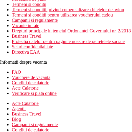
Termeni si conditii
Termeni si conditii privind comercializarea biletelor de avion
Termeni si conditii pentru utilizarea voucherului cadou
Campanii si regulamente
Vacante in rate
Drepturi principale in temeiul Ordonantei Guvernului nr. 2/2018
Business Travel
Protectia datelor pentru paginile noastre de pe retelele sociale
Setari confidentialitate
Directiva EAA
Informatii despre vacanta
FAQ
Vouchere de vacanta
Conditii de calatorie
Acte Calatorie
Verificare si plata online
Acte Calatorie
Agentii
Business Travel
Blog
Campanii si regulamente
Conditii de calatorie