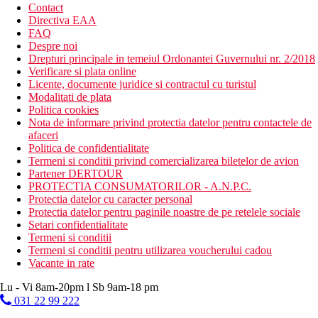
Contact
Directiva EAA
FAQ
Despre noi
Drepturi principale in temeiul Ordonantei Guvernului nr. 2/2018
Verificare si plata online
Licente, documente juridice si contractul cu turistul
Modalitati de plata
Politica cookies
Nota de informare privind protectia datelor pentru contactele de
afaceri
Politica de confidentialitate
Termeni si conditii privind comercializarea biletelor de avion
Partener DERTOUR
PROTECTIA CONSUMATORILOR - A.N.P.C.
Protectia datelor cu caracter personal
Protectia datelor pentru paginile noastre de pe retelele sociale
Setari confidentialitate
Termeni si conditii
Termeni si conditii pentru utilizarea voucherului cadou
Vacante in rate
Lu - Vi 8am-20pm l Sb 9am-18 pm
031 22 99 222