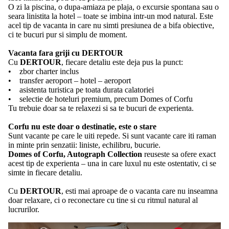
O zi la piscina, o dupa-amiaza pe plaja, o excursie spontana sau o
seara linistita la hotel – toate se imbina intr-un mod natural. Este
acel tip de vacanta in care nu simti presiunea de a bifa obiective,
ci te bucuri pur si simplu de moment.
Vacanta fara griji cu DERTOUR
Cu
DERTOUR
, fiecare detaliu este deja pus la punct:
• zbor charter inclus
• transfer aeroport – hotel – aeroport
• asistenta turistica pe toata durata calatoriei
• selectie de hoteluri premium, precum Domes of Corfu
Tu trebuie doar sa te relaxezi si sa te bucuri de experienta.
Corfu nu este doar o destinatie, este o stare
Sunt vacante pe care le uiti repede. Si sunt vacante care iti raman
in minte prin senzatii: liniste, echilibru, bucurie.
Domes of Corfu, Autograph Collection
reuseste sa ofere exact
acest tip de experienta – una in care luxul nu este ostentativ, ci se
simte in fiecare detaliu.
Cu
DERTOUR
, esti mai aproape de o vacanta care nu inseamna
doar relaxare, ci o reconectare cu tine si cu ritmul natural al
lucrurilor.