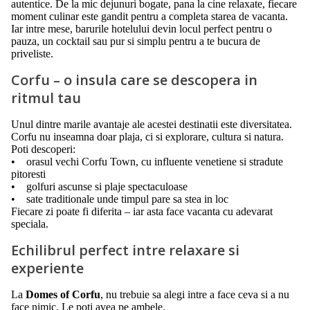
autentice. De la mic dejunuri bogate, pana la cine relaxate, fiecare
moment culinar este gandit pentru a completa starea de vacanta.
Iar intre mese, barurile hotelului devin locul perfect pentru o
pauza, un cocktail sau pur si simplu pentru a te bucura de
priveliste.
Corfu – o insula care se descopera in
ritmul tau
Unul dintre marile avantaje ale acestei destinatii este diversitatea.
Corfu nu inseamna doar plaja, ci si explorare, cultura si natura.
Poti descoperi:
• orasul vechi Corfu Town, cu influente venetiene si stradute
pitoresti
• golfuri ascunse si plaje spectaculoase
• sate traditionale unde timpul pare sa stea in loc
Fiecare zi poate fi diferita – iar asta face vacanta cu adevarat
speciala.
Echilibrul perfect intre relaxare si
experiente
La
Domes of Corfu
, nu trebuie sa alegi intre a face ceva si a nu
face nimic. Le poti avea pe ambele.