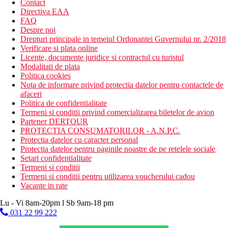
Contact
Directiva EAA
FAQ
Despre noi
Drepturi principale in temeiul Ordonantei Guvernului nr. 2/2018
Verificare si plata online
Licente, documente juridice si contractul cu turistul
Modalitati de plata
Politica cookies
Nota de informare privind protectia datelor pentru contactele de
afaceri
Politica de confidentialitate
Termeni si conditii privind comercializarea biletelor de avion
Partener DERTOUR
PROTECTIA CONSUMATORILOR - A.N.P.C.
Protectia datelor cu caracter personal
Protectia datelor pentru paginile noastre de pe retelele sociale
Setari confidentialitate
Termeni si conditii
Termeni si conditii pentru utilizarea voucherului cadou
Vacante in rate
Lu - Vi 8am-20pm l Sb 9am-18 pm
031 22 99 222