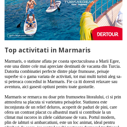
Top activitati in Marmaris
Marmaris, o statiune aflata pe coasta spectaculoasa a Marii Egee,
este una dintre cele mai apreciate destinatii de vacanta din Turcia.
Datorita combinatiei perfecte dintre plaje frumoase, peisaje
superbe si o gama variata de activitati, tot mai multi turisti aleg sa-
si petreaca concediul in Marmaris. Fie ca iti doresti relaxare sau
aventura, aici gasesti optiuni pentru toate gusturile.
Marmaris se remarca nu doar prin frumusetea litoralului, ci si prin
atmosfera sa placuta si varietatea peisajelor. Statiunea este
inconjurata de un relief deluros, acoperit de paduri de pini, care
ofera un contrast placut cu albastrul marii si contribuie la un
climat mai racoros in zilele calduroase de vara. Portul modern,
plin de iahturi si ambarcatiuni, este un loc animat, ideal pentru