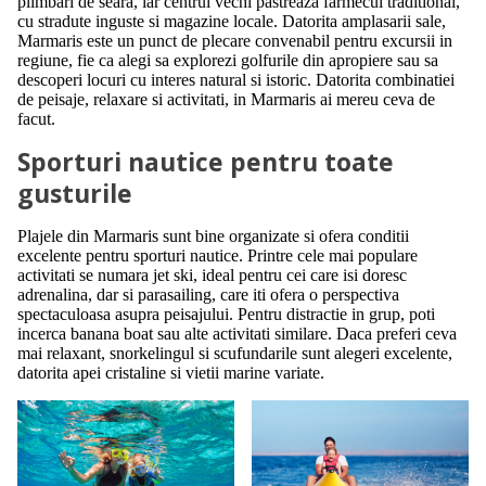
plimbari de seara, iar centrul vechi pastreaza farmecul traditional,
cu stradute inguste si magazine locale. Datorita amplasarii sale,
Marmaris este un punct de plecare convenabil pentru excursii in
regiune, fie ca alegi sa explorezi golfurile din apropiere sau sa
descoperi locuri cu interes natural si istoric. Datorita combinatiei
de peisaje, relaxare si activitati, in Marmaris ai mereu ceva de
facut.
Sporturi nautice pentru toate
gusturile
Plajele din Marmaris sunt bine organizate si ofera conditii
excelente pentru sporturi nautice. Printre cele mai populare
activitati se numara jet ski, ideal pentru cei care isi doresc
adrenalina, dar si parasailing, care iti ofera o perspectiva
spectaculoasa asupra peisajului. Pentru distractie in grup, poti
incerca banana boat sau alte activitati similare. Daca preferi ceva
mai relaxant, snorkelingul si scufundarile sunt alegeri excelente,
datorita apei cristaline si vietii marine variate.