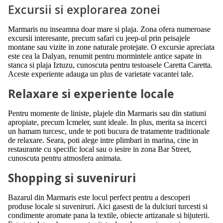
Excursii si explorarea zonei
Marmaris nu inseamna doar mare si plaja. Zona ofera numeroase
excursii interesante, precum safari cu jeep-ul prin peisajele
montane sau vizite in zone naturale protejate. O excursie apreciata
este cea la Dalyan, renumit pentru mormintele antice sapate in
stanca si plaja Iztuzu, cunoscuta pentru testoasele Caretta Caretta.
Aceste experiente adauga un plus de varietate vacantei tale.
Relaxare si experiente locale
Pentru momente de liniste, plajele din Marmaris sau din statiuni
apropiate, precum Icmeler, sunt ideale. In plus, merita sa incerci
un hamam turcesc, unde te poti bucura de tratamente traditionale
de relaxare. Seara, poti alege intre plimbari in marina, cine in
restaurante cu specific local sau o iesire in zona Bar Street,
cunoscuta pentru atmosfera animata.
Shopping si suveniruri
Bazarul din Marmaris este locul perfect pentru a descoperi
produse locale si suveniruri. Aici gasesti de la dulciuri turcesti si
condimente aromate pana la textile, obiecte artizanale si bijuterii.