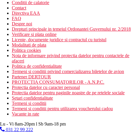
Conditii de calatorie
Contact
Directiva EAA
FAQ
Despre noi
Drepturi principale in temeiul Ordonantei Guvernului nr. 2/2018
Verificare si plata online
Licente, documente juridice si contractul cu turistul
Modalitati de plata
Politica cookies
Nota de informare privind protectia datelor pentru contactele de
afaceri
Politica de confidentialitate
Termeni si conditii privind comercializarea biletelor de avion
Partener DERTOUR
PROTECTIA CONSUMATORILOR - A.N.P.C.
Protectia datelor cu caracter personal
Protectia datelor pentru paginile noastre de pe retelele sociale
Setari confidentialitate
Termeni si conditii
Termeni si conditii pentru utilizarea voucherului cadou
Vacante in rate
Lu - Vi 8am-20pm l Sb 9am-18 pm
031 22 99 222