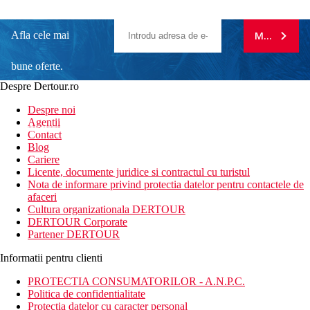
Afla cele mai
MA ABONE
bune oferte.
Despre Dertour.ro
Inscrie-te la
Despre noi
Agentii
newsletter!
Contact
Blog
Cariere
Licente, documente juridice si contractul cu turistul
Nota de informare privind protectia datelor pentru contactele de
afaceri
Cultura organizationala DERTOUR
DERTOUR Corporate
Partener DERTOUR
Informatii pentru clienti
PROTECTIA CONSUMATORILOR - A.N.P.C.
Politica de confidentialitate
Protectia datelor cu caracter personal