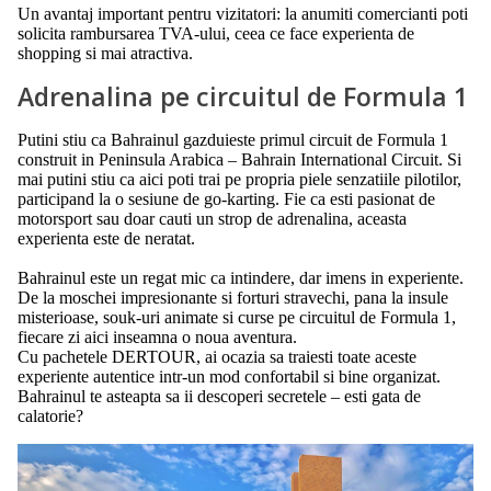
Un avantaj important pentru vizitatori: la anumiti comercianti poti
solicita rambursarea TVA-ului, ceea ce face experienta de
shopping si mai atractiva.
Adrenalina pe circuitul de Formula 1
Putini stiu ca Bahrainul gazduieste primul circuit de Formula 1
construit in Peninsula Arabica – Bahrain International Circuit. Si
mai putini stiu ca aici poti trai pe propria piele senzatiile pilotilor,
participand la o sesiune de go-karting. Fie ca esti pasionat de
motorsport sau doar cauti un strop de adrenalina, aceasta
experienta este de neratat.
Bahrainul este un regat mic ca intindere, dar imens in experiente.
De la moschei impresionante si forturi stravechi, pana la insule
misterioase, souk-uri animate si curse pe circuitul de Formula 1,
fiecare zi aici inseamna o noua aventura.
Cu pachetele DERTOUR, ai ocazia sa traiesti toate aceste
experiente autentice intr-un mod confortabil si bine organizat.
Bahrainul te asteapta sa ii descoperi secretele – esti gata de
calatorie?