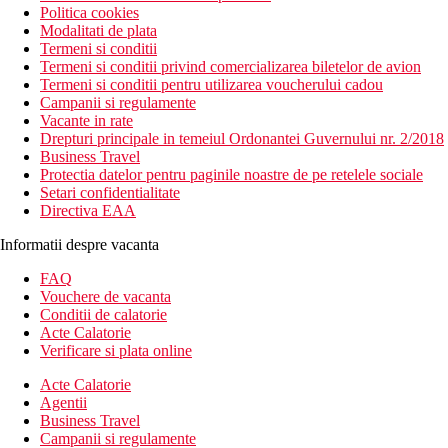
Politica cookies
Modalitati de plata
Termeni si conditii
Termeni si conditii privind comercializarea biletelor de avion
Termeni si conditii pentru utilizarea voucherului cadou
Campanii si regulamente
Vacante in rate
Drepturi principale in temeiul Ordonantei Guvernului nr. 2/2018
Business Travel
Protectia datelor pentru paginile noastre de pe retelele sociale
Setari confidentialitate
Directiva EAA
Informatii despre vacanta
FAQ
Vouchere de vacanta
Conditii de calatorie
Acte Calatorie
Verificare si plata online
Acte Calatorie
Agentii
Business Travel
Campanii si regulamente