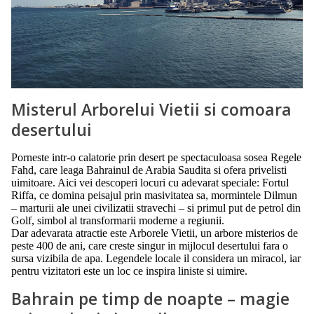
Misterul Arborelui Vietii si comoara
desertului
Porneste intr-o calatorie prin desert pe spectaculoasa sosea Regele
Fahd, care leaga Bahrainul de Arabia Saudita si ofera privelisti
uimitoare. Aici vei descoperi locuri cu adevarat speciale: Fortul
Riffa, ce domina peisajul prin masivitatea sa, mormintele Dilmun
– marturii ale unei civilizatii stravechi – si primul put de petrol din
Golf, simbol al transformarii moderne a regiunii.
Dar adevarata atractie este Arborele Vietii, un arbore misterios de
peste 400 de ani, care creste singur in mijlocul desertului fara o
sursa vizibila de apa. Legendele locale il considera un miracol, iar
pentru vizitatori este un loc ce inspira liniste si uimire.
Bahrain pe timp de noapte – magie