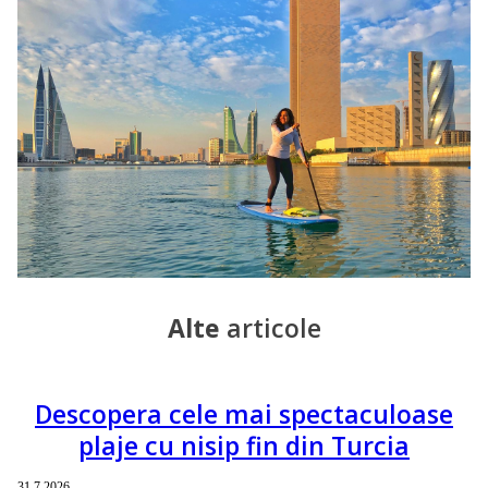
Alte
articole
Descopera cele mai spectaculoase
plaje cu nisip fin din Turcia
31.7.2026