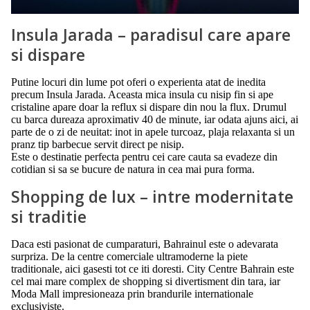
Insula Jarada – paradisul care apare
si dispare
Putine locuri din lume pot oferi o experienta atat de inedita
precum Insula Jarada. Aceasta mica insula cu nisip fin si ape
cristaline apare doar la reflux si dispare din nou la flux. Drumul
cu barca dureaza aproximativ 40 de minute, iar odata ajuns aici, ai
parte de o zi de neuitat: inot in apele turcoaz, plaja relaxanta si un
pranz tip barbecue servit direct pe nisip.
Este o destinatie perfecta pentru cei care cauta sa evadeze din
cotidian si sa se bucure de natura in cea mai pura forma.
Shopping de lux – intre modernitate
si traditie
Daca esti pasionat de cumparaturi, Bahrainul este o adevarata
surpriza. De la centre comerciale ultramoderne la piete
traditionale, aici gasesti tot ce iti doresti. City Centre Bahrain este
cel mai mare complex de shopping si divertisment din tara, iar
Moda Mall impresioneaza prin brandurile internationale
exclusiviste.