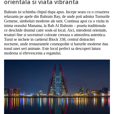
orientala si viata vibranta
Bahrain isi schimba chipul dupa apus. Incepe seara cu o croaziera
relaxanta pe apele din Bahrain Bay, de unde poti admira Turnurile
Gemene, simboluri moderne ale tarii. Continua apoi cu o vizita in
inima orasului Manama, la Bab Al Bahrain – poarta traditionala
ce deschide drumul catre souk-ul local. Aici, mirodenii orientale,
tesaturi fine si suveniruri colorate creeaza o atmosfera autentica.
Turul se incheie in cartierul Block 338, centrul distractiei
nocturne, unde restaurantele cosmopolite si barurile moderne dau
tonul unei seri animate. Este locul perfect sa descoperi latura
moderna si efervescenta a regatului.