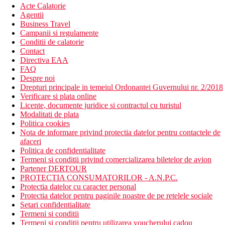
Acte Calatorie
Agentii
Business Travel
Campanii si regulamente
Conditii de calatorie
Contact
Directiva EAA
FAQ
Despre noi
Drepturi principale in temeiul Ordonantei Guvernului nr. 2/2018
Verificare si plata online
Licente, documente juridice si contractul cu turistul
Modalitati de plata
Politica cookies
Nota de informare privind protectia datelor pentru contactele de
afaceri
Politica de confidentialitate
Termeni si conditii privind comercializarea biletelor de avion
Partener DERTOUR
PROTECTIA CONSUMATORILOR - A.N.P.C.
Protectia datelor cu caracter personal
Protectia datelor pentru paginile noastre de pe retelele sociale
Setari confidentialitate
Termeni si conditii
Termeni si conditii pentru utilizarea voucherului cadou