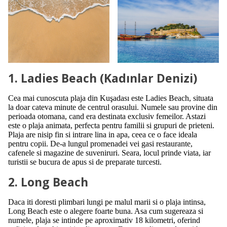
1. Ladies Beach (Kadınlar Denizi)
Cea mai cunoscuta plaja din Kuşadası este Ladies Beach, situata
la doar cateva minute de centrul orasului. Numele sau provine din
perioada otomana, cand era destinata exclusiv femeilor. Astazi
este o plaja animata, perfecta pentru familii si grupuri de prieteni.
Plaja are nisip fin si intrare lina in apa, ceea ce o face ideala
pentru copii. De-a lungul promenadei vei gasi restaurante,
cafenele si magazine de suveniruri. Seara, locul prinde viata, iar
turistii se bucura de apus si de preparate turcesti.
2. Long Beach
Daca iti doresti plimbari lungi pe malul marii si o plaja intinsa,
Long Beach este o alegere foarte buna. Asa cum sugereaza si
numele, plaja se intinde pe aproximativ 18 kilometri, oferind