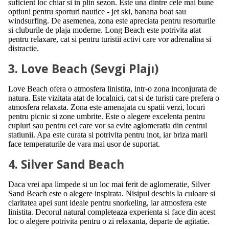
suficient loc chiar si in plin sezon. Este una dintre cele mai bune
optiuni pentru sporturi nautice - jet ski, banana boat sau
windsurfing. De asemenea, zona este apreciata pentru resorturile
si cluburile de plaja moderne. Long Beach este potrivita atat
pentru relaxare, cat si pentru turistii activi care vor adrenalina si
distractie.
3. Love Beach (Sevgi Plajı)
Love Beach ofera o atmosfera linistita, intr-o zona inconjurata de
natura. Este vizitata atat de localnici, cat si de turisti care prefera o
atmosfera relaxata. Zona este amenajata cu spatii verzi, locuri
pentru picnic si zone umbrite. Este o alegere excelenta pentru
cupluri sau pentru cei care vor sa evite aglomeratia din centrul
statiunii. Apa este curata si potrivita pentru inot, iar briza marii
face temperaturile de vara mai usor de suportat.
4. Silver Sand Beach
Daca vrei apa limpede si un loc mai ferit de aglomeratie, Silver
Sand Beach este o alegere inspirata. Nisipul deschis la culoare si
claritatea apei sunt ideale pentru snorkeling, iar atmosfera este
linistita. Decorul natural completeaza experienta si face din acest
loc o alegere potrivita pentru o zi relaxanta, departe de agitatie.