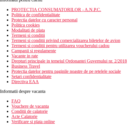
PROTECTIA CONSUMATORILOR - A.N.P.C.
Politica de confidentialitate
Protectia datelor cu caracter personal
Politica cookies
Modalitati de plata
Termeni si conditii
Termeni si conditii privind comercializarea biletelor de avion
Termeni si conditii pentru utilizarea voucherului cadou
Campanii si regulamente
Vacante in rate
Drepturi principale in temeiul Ordonantei Guvernului nr. 2/2018
Business Travel
Protectia datelor pentru paginile noastre de pe retelele sociale
Setari confidentialitate
Directiva EAA
Informatii despre vacanta
FAQ
Vouchere de vacanta
Conditii de calatorie
Acte Calatorie
Verificare si plata online