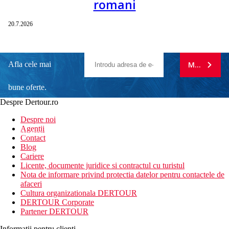
romani
20.7.2026
Afla cele mai
MA ABONE
bune oferte.
Despre Dertour.ro
Inscrie-te la
Despre noi
Agentii
newsletter!
Contact
Blog
Cariere
Licente, documente juridice si contractul cu turistul
Nota de informare privind protectia datelor pentru contactele de
afaceri
Cultura organizationala DERTOUR
DERTOUR Corporate
Partener DERTOUR
Informatii pentru clienti