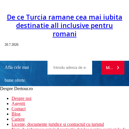
De ce Turcia ramane cea mai iubita
destinatie all inclusive pentru
romani
20.7.2026
Afla cele mai
MA ABONE
bune oferte.
Despre Dertour.ro
Inscrie-te la
Despre noi
Agentii
newsletter!
Contact
Blog
Cariere
Licente, documente juridice si contractul cu turistul