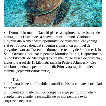
• Drumetii in munti: Daca iti place sa explorezi, sa te bucuri de
natura, atunci este bine sa te aventurezi in munti. Canionul
Göynük din Kemer ofera oportunitati de drumetii si canyoning
atat pentru incepatori, cat si pentru alpinistii cu un nivel de
pregatire avansat. Traseul de drumetie este lung de 3 kilometri. In
Satul Ormana (localizat la poalele Muntilor Taurus, la aproximativ
60 de kilometri de Manavgat) exista mai multe trasee de drumetie,
inclusiv traseul de 11 kilometri pana la Pestera Altınbeşik. Cea
mai buna perioada pentru drumetii: Primavara (aprilie-iunie) si
toamna (septembrie-noiembrie).
Tips:
1. Poarta haine confortabile, pantofi inchisi la culoare si ochelari
de soare.
2. Conteaza foarte mult ce companie alegi pentru drumetii –
acorda mare atentie la recenziile de pe site pentru a evita
surprizele neplacute.