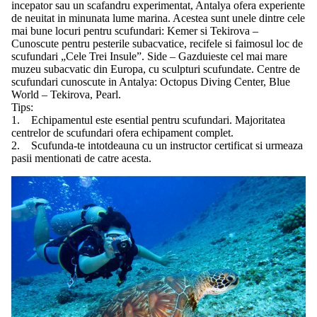
incepator sau un scafandru experimentat, Antalya ofera experiente
de neuitat in minunata lume marina. Acestea sunt unele dintre cele
mai bune locuri pentru scufundari: Kemer si Tekirova –
Cunoscute pentru pesterile subacvatice, recifele si faimosul loc de
scufundari „Cele Trei Insule”. Side – Gazduieste cel mai mare
muzeu subacvatic din Europa, cu sculpturi scufundate. Centre de
scufundari cunoscute in Antalya: Octopus Diving Center, Blue
World – Tekirova, Pearl.
Tips:
1. Echipamentul este esential pentru scufundari. Majoritatea
centrelor de scufundari ofera echipament complet.
2. Scufunda-te intotdeauna cu un instructor certificat si urmeaza
pasii mentionati de catre acesta.