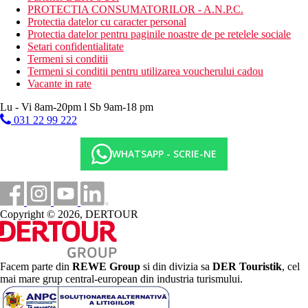
PROTECTIA CONSUMATORILOR - A.N.P.C.
Protectia datelor cu caracter personal
Protectia datelor pentru paginile noastre de pe retelele sociale
Setari confidentialitate
Termeni si conditii
Termeni si conditii pentru utilizarea voucherului cadou
Vacante in rate
Lu - Vi 8am-20pm l Sb 9am-18 pm
031 22 99 222
WHATSAPP - SCRIE-NE
Copyright © 2026, DERTOUR
Facem parte din
REWE Group
si din divizia sa
DER Touristik
, cel
mai mare grup central-european din industria turismului.