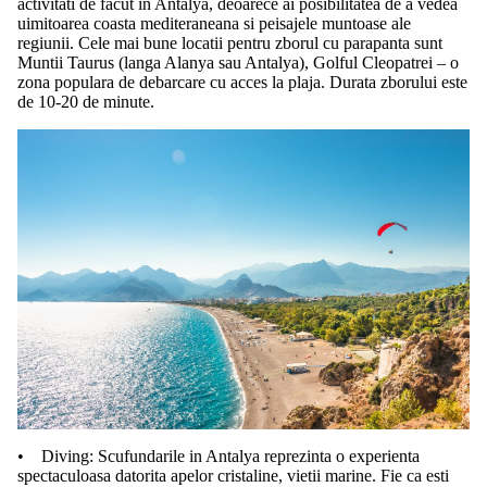
activitati de facut in Antalya, deoarece ai posibilitatea de a vedea
uimitoarea coasta mediteraneana si peisajele muntoase ale
regiunii. Cele mai bune locatii pentru zborul cu parapanta sunt
Muntii Taurus (langa Alanya sau Antalya), Golful Cleopatrei – o
zona populara de debarcare cu acces la plaja. Durata zborului este
de 10-20 de minute.
• Diving: Scufundarile in Antalya reprezinta o experienta
spectaculoasa datorita apelor cristaline, vietii marine. Fie ca esti