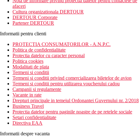
Nota de informare privind protectia datelor pentru contactele de
afaceri
Cultura organizationala DERTOUR
DERTOUR Corporate
Partener DERTOUR
Informatii pentru clienti
PROTECTIA CONSUMATORILOR - A.N.P.C.
Politica de confidentialitate
Protectia datelor cu caracter personal
Politica cookies
Modalitati de plata
Termeni si conditii
Termeni si conditii privind comercializarea biletelor de avion
Termeni si conditii pentru utilizarea voucherului cadou
Campanii si regulamente
Vacante in rate
Drepturi principale in temeiul Ordonantei Guvernului nr. 2/2018
Business Travel
Protectia datelor pentru paginile noastre de pe retelele sociale
Setari confidentialitate
Directiva EAA
Informatii despre vacanta