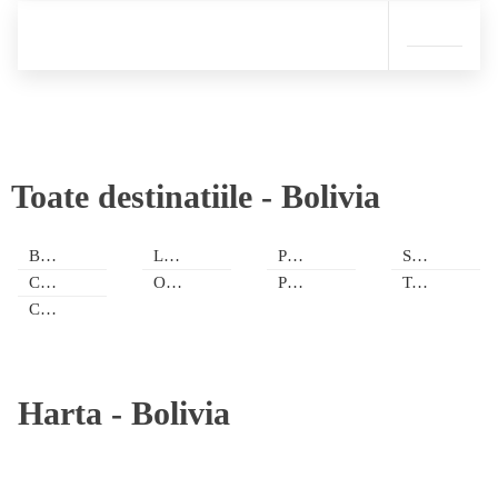
Toate destinatiile -
Bolivia
Beni
La Paz
Pando
Santa Cruz
Chuquisaca
Oruro
Potosi
Tarija
Cochabamba
Harta -
Bolivia