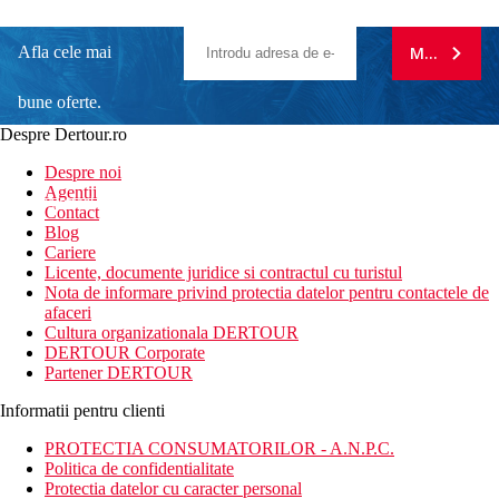
Afla cele mai
MA ABONE
bune oferte.
Despre Dertour.ro
Inscrie-te la
Despre noi
Agentii
newsletter!
Contact
Blog
Cariere
Licente, documente juridice si contractul cu turistul
Nota de informare privind protectia datelor pentru contactele de
afaceri
Cultura organizationala DERTOUR
DERTOUR Corporate
Partener DERTOUR
Informatii pentru clienti
PROTECTIA CONSUMATORILOR - A.N.P.C.
Politica de confidentialitate
Protectia datelor cu caracter personal