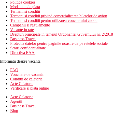
Politica cookies
Modalitati de plata
Termeni si conditii
Termeni si conditii privind comercializarea biletelor de avion
Termeni si conditii pentru utilizarea voucherului cadou
Campanii si regulamente
Vacante in rate
Drepturi principale in temeiul Ordonantei Guvernului nr. 2/2018
Business Travel
Protectia datelor pentru paginile noastre de pe retelele sociale
Setari confidentialitate
Directiva EAA
Informatii despre vacanta
FAQ
Vouchere de vacanta
Conditii de calatorie
Acte Calatorie
Verificare si plata online
Acte Calatorie
Agentii
Business Travel
Blog