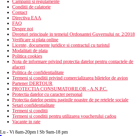
Campanii si regulamente
Conditii de calatorie
Contact
Directiva EAA
FAQ
Despre noi
Drepturi principale in temeiul Ordonantei Guvernului nr. 2/2018
Verificare si plata online
Licente, documente juridice si contractul cu turistul
Modalitati de plata
Politica cookies
Nota de informare privind protectia datelor pentru contactele de
afaceri
Politica de confidentialitate
Termeni si conditii privind comercializarea biletelor de avion
Partener DERTOUR
PROTECTIA CONSUMATORILOR - A.N.P.C.
Protectia datelor cu caracter personal
Protectia datelor pentru paginile noastre de pe retelele sociale
Setari confidentialitate
Termeni si conditii
Termeni si conditii pentru utilizarea voucherului cadou
Vacante in rate
Lu - Vi 8am-20pm l Sb 9am-18 pm