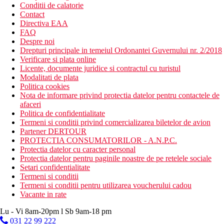
Conditii de calatorie
Contact
Directiva EAA
FAQ
Despre noi
Drepturi principale in temeiul Ordonantei Guvernului nr. 2/2018
Verificare si plata online
Licente, documente juridice si contractul cu turistul
Modalitati de plata
Politica cookies
Nota de informare privind protectia datelor pentru contactele de
afaceri
Politica de confidentialitate
Termeni si conditii privind comercializarea biletelor de avion
Partener DERTOUR
PROTECTIA CONSUMATORILOR - A.N.P.C.
Protectia datelor cu caracter personal
Protectia datelor pentru paginile noastre de pe retelele sociale
Setari confidentialitate
Termeni si conditii
Termeni si conditii pentru utilizarea voucherului cadou
Vacante in rate
Lu - Vi 8am-20pm l Sb 9am-18 pm
031 22 99 222