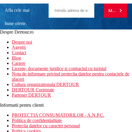
Afla cele mai
MA ABONE
bune oferte.
Despre Dertour.ro
Inscrie-te la
Despre noi
Agentii
newsletter!
Contact
Blog
Cariere
Licente, documente juridice si contractul cu turistul
Nota de informare privind protectia datelor pentru contactele de
afaceri
Cultura organizationala DERTOUR
DERTOUR Corporate
Partener DERTOUR
Informatii pentru clienti
PROTECTIA CONSUMATORILOR - A.N.P.C.
Politica de confidentialitate
Protectia datelor cu caracter personal
Politica cookies