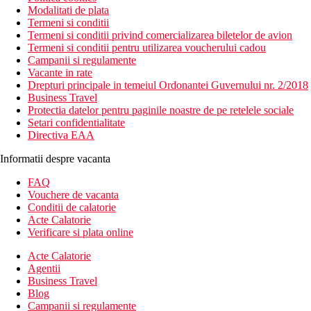
Modalitati de plata
Termeni si conditii
Termeni si conditii privind comercializarea biletelor de avion
Termeni si conditii pentru utilizarea voucherului cadou
Campanii si regulamente
Vacante in rate
Drepturi principale in temeiul Ordonantei Guvernului nr. 2/2018
Business Travel
Protectia datelor pentru paginile noastre de pe retelele sociale
Setari confidentialitate
Directiva EAA
Informatii despre vacanta
FAQ
Vouchere de vacanta
Conditii de calatorie
Acte Calatorie
Verificare si plata online
Acte Calatorie
Agentii
Business Travel
Blog
Campanii si regulamente