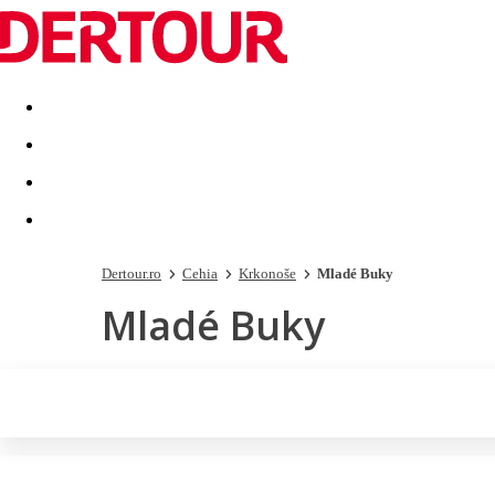
Destinatii
Vacanta perfecta
OFERTE DE NERATAT
Dertour.ro
Cehia
Krkonoše
Mladé Buky
Mladé Buky