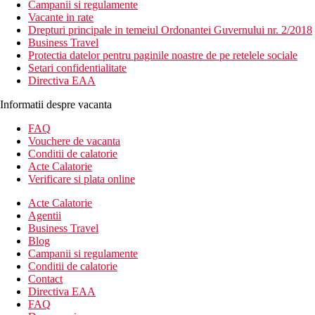
Campanii si regulamente
Vacante in rate
Drepturi principale in temeiul Ordonantei Guvernului nr. 2/2018
Business Travel
Protectia datelor pentru paginile noastre de pe retelele sociale
Setari confidentialitate
Directiva EAA
Informatii despre vacanta
FAQ
Vouchere de vacanta
Conditii de calatorie
Acte Calatorie
Verificare si plata online
Acte Calatorie
Agentii
Business Travel
Blog
Campanii si regulamente
Conditii de calatorie
Contact
Directiva EAA
FAQ