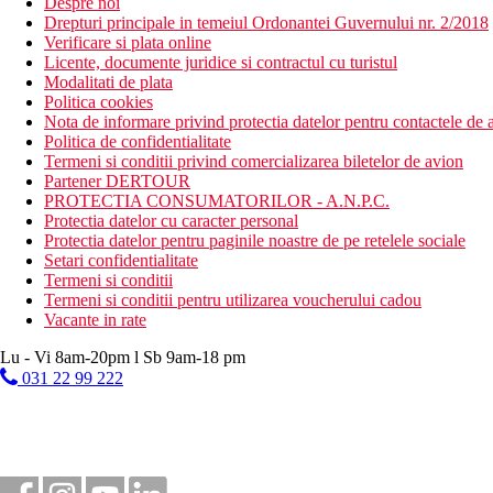
Despre noi
Drepturi principale in temeiul Ordonantei Guvernului nr. 2/2018
Verificare si plata online
Licente, documente juridice si contractul cu turistul
Modalitati de plata
Politica cookies
Nota de informare privind protectia datelor pentru contactele de a
Politica de confidentialitate
Termeni si conditii privind comercializarea biletelor de avion
Partener DERTOUR
PROTECTIA CONSUMATORILOR - A.N.P.C.
Protectia datelor cu caracter personal
Protectia datelor pentru paginile noastre de pe retelele sociale
Setari confidentialitate
Termeni si conditii
Termeni si conditii pentru utilizarea voucherului cadou
Vacante in rate
Lu - Vi 8am-20pm l Sb 9am-18 pm
031 22 99 222