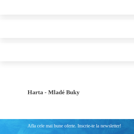
Harta -
Mladé Buky
Afla cele mai bune oferte. Inscrie-te la newsletter!